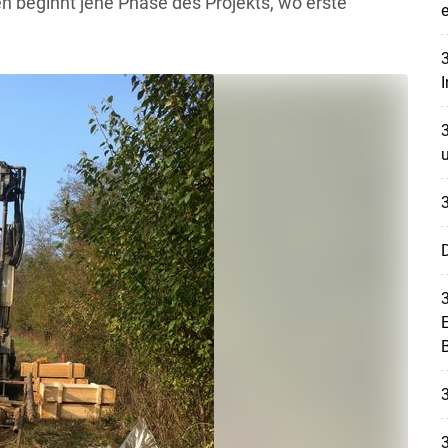
 beginnt jene Phase des Projekts, wo erste
3
I
3
3
D
3
E
3
3