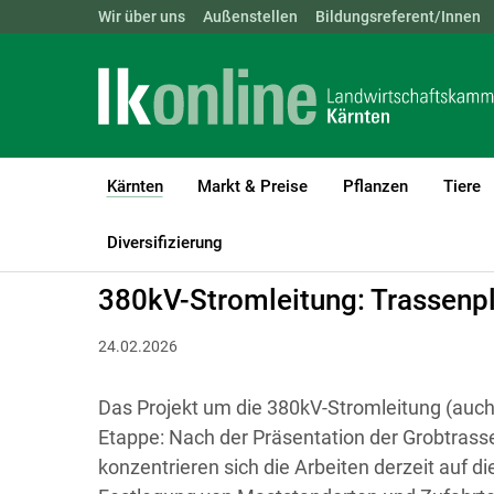
Landwirtschaftskammern:
Wir über uns
Außenstellen
ÖSTERREICH
Bildungsreferent/Innen
BGLD
KTN
Kärnten
Markt & Preise
Pflanzen
Tiere
(current)1
LK Kärnten
Kärnten
Kampagnen und Projekte
380 kV-Strom
Diversifizierung
380kV-Stromleitung: Trassenp
24.02.2026
Das Projekt um die 380kV-Stromleitung (auch
Etappe: Nach der Präsentation der Grobtras
konzentrieren sich die Arbeiten derzeit auf d