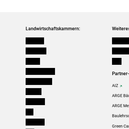
Landwirtschaftskammern:
Weitere
Österreich
Kleinanz
Burgenland
Downloa
Kärnten
Links
Niederösterreich
Partner
Oberösterreich
AIZ
Salzburg
ARGE Bäu
Steiermark
ARGE Mei
Tirol
Baulehrs
Vorarlberg
Green Ca