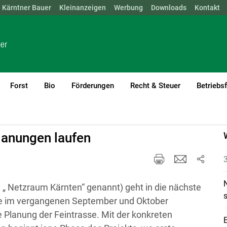
Kärntner Bauer
NÖ
OÖ
SBG
Kleinanzeigen
STMK
TIROL
Werbung
VBG
WIEN
Downloads
Kontakt
Forst
Bio
Förderungen
Recht & Steuer
Betriebs
leitung
lanungen laufen
 „ Netzraum Kärnten“ genannt) geht in die nächste
s
se im vergangenen September und Oktober
ie Planung der Feintrasse. Mit der konkreten
E