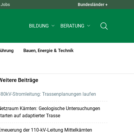
Jobs
Bundesländer +
QUICK LINKS +
BILDUNG
BERATUNG
führung
Bauen, Energie & Technik
Weitere Beiträge
380kV-Stromleitung: Trassenplanungen laufen
Netzraum Kärnten: Geologische Untersuchungen
tarten auf adaptierter Trasse
rneuerung der 110‑kV‑Leitung Mittelkärnten