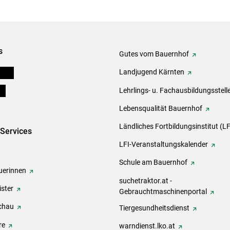
s
Gutes vom Bauernhof
eigen
Landjugend Kärnten
ds
Lehrlings- u. Fachausbildungsstell
Lebensqualität Bauernhof
Ländliches Fortbildungsinstitut (LF
-Services
LFI-Veranstaltungskalender
Schule am Bauernhof
erinnen
suchetraktor.at -
ster
Gebrauchtmaschinenportal
chau
Tiergesundheitsdienst
re
warndienst.lko.at