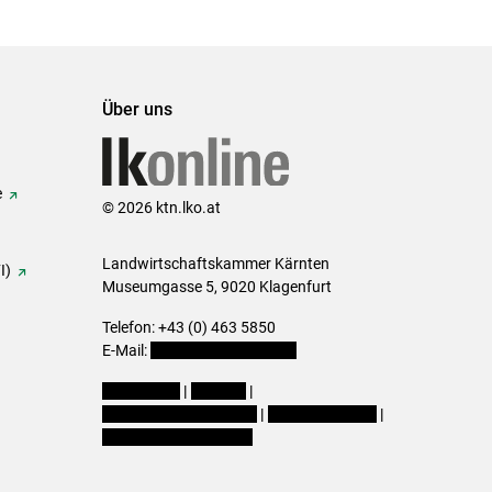
Über uns
e
© 2026 ktn.lko.at
Landwirtschaftskammer Kärnten
I)
Museumgasse 5, 9020 Klagenfurt
Telefon: +43 (0) 463 5850
E-Mail:
office@lk-kaernten.at
Impressum
|
Kontakt
|
Datenschutzerklärung
|
Barrierefreiheit
|
Cookie-Einstellungen