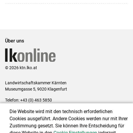
Über uns
© 2026 ktn.lko.at
Landwirtschaftskammer Kärnten
Museumgasse 5, 9020 Klagenfurt
Telefon: +43 (0) 463 5850
E-Mail:
office@lk-kaernten.at
Die Website wird mit den technisch erforderlichen
Impressum
|
Kontakt
|
Datenschutzerklärung
|
Barrierefreiheit
|
Cookies ausgeführt. Andere Cookies werden nur mit Ihrer
Cookie-Einstellungen
Zustimmung gesetzt. Sie können Ihre Entscheidung für
diese Website in den
Cookie-Einstellungen
jederzeit