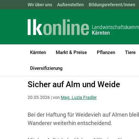
Landwirtschaftskammern:
Wir über uns
Außenstellen
ÖSTERREICH
Bildungsreferent/Innen
BGLD
KTN
Kärnten
Markt & Preise
Pflanzen
Tiere
LK Kärnten
Recht & Steuer
Allgemeine Rechtsfragen
Allgem
Diversifizierung
Sicher auf Alm und Weide
20.05.2026 | von
Mag. Luzia Fradler
Bei der Haftung für Weidevieh auf Almen ble
Wanderer weiterhin entscheidend.