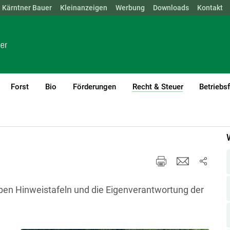
Kärntner Bauer
NÖ
OÖ
SBG
Kleinanzeigen
STMK
TIROL
Werbung
VBG
WIEN
Downloads
Kontakt
Forst
Bio
Förderungen
Recht & Steuer
Betriebs
(current)1
eines
iben Hinweistafeln und die Eigenverantwortung der