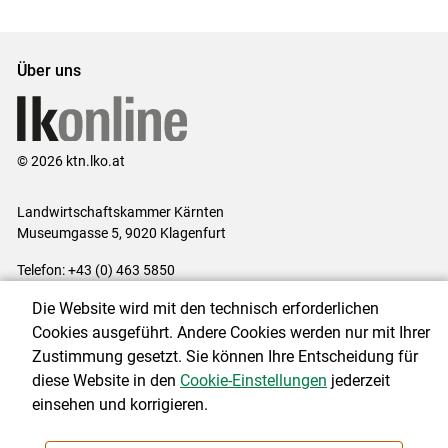
Über uns
© 2026 ktn.lko.at
Landwirtschaftskammer Kärnten
Museumgasse 5, 9020 Klagenfurt
Telefon: +43 (0) 463 5850
E-Mail:
office@lk-kaernten.at
Die Website wird mit den technisch erforderlichen
Impressum
|
Kontakt
|
Datenschutzerklärung
|
Barrierefreiheit
|
Cookies ausgeführt. Andere Cookies werden nur mit Ihrer
Cookie-Einstellungen
Zustimmung gesetzt. Sie können Ihre Entscheidung für
diese Website in den
Cookie-Einstellungen
jederzeit
einsehen und korrigieren.
NEWSLETTER