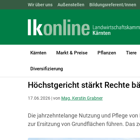
Landwirtschaftskammern:
Wir über uns
Außenstellen
ÖSTERREICH
Bildungsreferent/Innen
BGLD
KTN
Kärnten
Markt & Preise
Pflanzen
Tiere
LK Kärnten
Recht & Steuer
Grundeigentum
Allgemeines
Diversifizierung
Höchstgericht stärkt Rechte b
17.06.2026 | von
Mag. Kerstin Grabner
Die jahrzehntelange Nutzung und Pflege vo
zur Ersitzung von Grundflächen führen. Das z