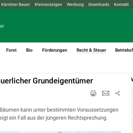
Kärntner Bauer
NÖ
OÖ
SBG
Kleinanzeigen
STMK
TIROL
Werbung
VBG
WIEN
Downloads
Kontakt
Forst
Bio
Förderungen
Recht & Steuer
Betriebs
(current)1
äuerlicher Grundeigentümer
n Bäumen kann unter bestimmten Voraussetzungen
eigt ein Fall aus der jüngeren Rechtsprechung.