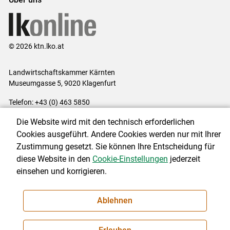
© 2026 ktn.lko.at
Landwirtschaftskammer Kärnten
Museumgasse 5, 9020 Klagenfurt
Telefon: +43 (0) 463 5850
E-Mail:
office@lk-kaernten.at
Die Website wird mit den technisch erforderlichen
Impressum
|
Kontakt
|
Datenschutzerklärung
|
Barrierefreiheit
|
Cookies ausgeführt. Andere Cookies werden nur mit Ihrer
Cookie-Einstellungen
Zustimmung gesetzt. Sie können Ihre Entscheidung für
diese Website in den
Cookie-Einstellungen
jederzeit
einsehen und korrigieren.
NEWSLETTER
Ablehnen