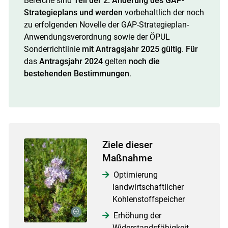
Bereiche sind
Teil der 2. Änderung des GAP-
Strategieplans und
werden
vorbehaltlich der noch
zu erfolgenden Novelle der GAP-Strategieplan-
Anwendungsverordnung sowie der ÖPUL
Sonderrichtlinie
mit Antragsjahr 2025 gültig
.
Für
das
Antragsjahr 2024
gelten
noch die
bestehenden Bestimmungen
.
Ziele dieser
Maßnahme
Optimierung
landwirtschaftlicher
Kohlenstoffspeicher
Erhöhung der
Widerstandsfähigkeit