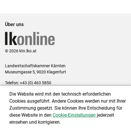
Über uns
© 2026 ktn.lko.at
Landwirtschaftskammer Kärnten
Museumgasse 5, 9020 Klagenfurt
Telefon: +43 (0) 463 5850
E-Mail:
office@lk-kaernten.at
Die Website wird mit den technisch erforderlichen
Impressum
|
Kontakt
|
Datenschutzerklärung
|
Barrierefreiheit
|
Cookies ausgeführt. Andere Cookies werden nur mit Ihrer
Cookie-Einstellungen
Zustimmung gesetzt. Sie können Ihre Entscheidung für
diese Website in den
Cookie-Einstellungen
jederzeit
einsehen und korrigieren.