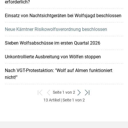
erforderlich?
Einsatz von Nachtsichtgeräten bei Wolfsjagd beschlossen
Neue Kärntner Risikowolfsverordnung beschlossen
Sieben Wolfsabschüsse im ersten Quartal 2026
Unkontrollierte Ausbreitung von Wölfen stoppen
Nach VGT-Protestaktion: "Wolf auf Almen funktioniert
nicht!"
Seite 1 von 2
zum
zurück
weiter
zum
13 Artikel | Seite 1 von 2
ersten
zum
zum
letzten
Set
vorigen
nächsten
Set
Set
Set