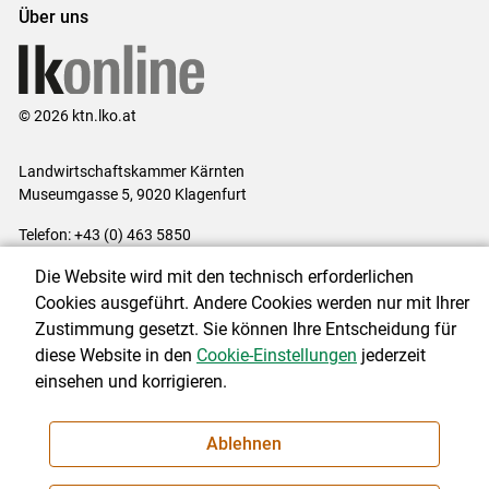
Über uns
© 2026 ktn.lko.at
Landwirtschaftskammer Kärnten
Museumgasse 5, 9020 Klagenfurt
Telefon: +43 (0) 463 5850
E-Mail:
office@lk-kaernten.at
Die Website wird mit den technisch erforderlichen
Impressum
|
Kontakt
|
Datenschutzerklärung
|
Barrierefreiheit
|
Cookies ausgeführt. Andere Cookies werden nur mit Ihrer
Cookie-Einstellungen
Zustimmung gesetzt. Sie können Ihre Entscheidung für
diese Website in den
Cookie-Einstellungen
jederzeit
einsehen und korrigieren.
NEWSLETTER
Ablehnen