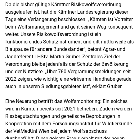
Da die bisher gültige Kärntner Risikowolfsverordnung
ausgelaufen ist, hat die Kärntner Landesregierung dieser
Tage eine Verlängerung beschlossen. „Kärnten ist Vorreiter
beim Wolfsmanagement und geht seinen Weg konsequent
weiter. Unsere Risikowolfsverordnung ist ein
funktionierendes Schutzinstrument und gilt mittlerweile als
Blaupause für andere Bundesländer“, betont Agrar- und
Skip to main content
Jagdreferent LHStv. Martin Gruber. Zentrales Ziel der
Verordnung bleibe jedenfalls der Schutz der Bevölkerung
und der Nutztiere. „Über 780 Vergrämungsmeldungen seit
2022 zeigen, wie wichtig eine wirksame Handhabe gerade
auch in unseren Siedlungsgebieten ist“, erklärt Gruber.
Eine Neuerung betrifft das Wolfsmonitoring: Ein solches
wird in Kärnten bereits seit 2021 betrieben. Zudem werden
Rissbegutachtungen und genetische Beprobungen in
Kooperation mit dem Forschungsinstitut für Wildtierkunde
der VetMedUni Wien bei jedem Wolfsabschuss
durchgeführt. Diese gelebte Praxis erhält mit der neuen