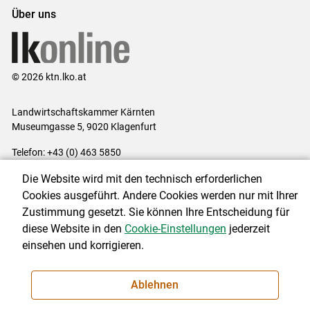
Über uns
© 2026 ktn.lko.at
Landwirtschaftskammer Kärnten
Museumgasse 5, 9020 Klagenfurt
Telefon: +43 (0) 463 5850
E-Mail:
office@lk-kaernten.at
Die Website wird mit den technisch erforderlichen
Impressum
|
Kontakt
|
Datenschutzerklärung
|
Barrierefreiheit
|
Cookies ausgeführt. Andere Cookies werden nur mit Ihrer
Cookie-Einstellungen
Zustimmung gesetzt. Sie können Ihre Entscheidung für
diese Website in den
Cookie-Einstellungen
jederzeit
einsehen und korrigieren.
NEWSLETTER
Ablehnen