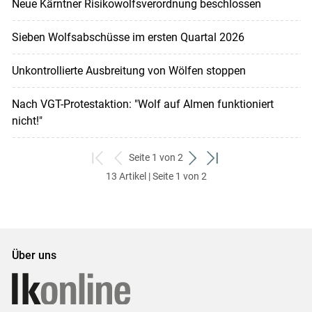
Neue Kärntner Risikowolfsverordnung beschlossen
Sieben Wolfsabschüsse im ersten Quartal 2026
Unkontrollierte Ausbreitung von Wölfen stoppen
Nach VGT-Protestaktion: "Wolf auf Almen funktioniert
nicht!"
Seite 1 von 2
zum
zurück
weiter
zum
13 Artikel | Seite 1 von 2
ersten
zum
zum
letzten
Set
vorigen
nächsten
Set
Set
Set
Über uns