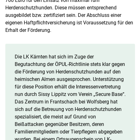
700 Euro für den Einsatz von maximal fünf
Herdenschutzhunden. Diese müssen entsprechend
ausgebildet bzw. zertifiziert sein. Der Abschluss einer
eigenen Haftpflichtversicherung ist Voraussetzung für den
Erhalt der Förderung.
Die LK Kärnten hat sich im Zuge der
Begutachtung der ÖPUL-Richtlinie stets klar gegen
die Förderung von Herdenschutzhunden auf den
heimischen Almen ausgesprochen. Unterstützung
für diese Position erhält die Interessenvertretung
nun durch Sissy Lippitz vom Verein „Secure Base“.
Das Zentrum in Frantschach bei Wolfsberg hat
sich auf die Betreuung von Herdenschutzhunden
Skip to main content
spezialisiert, die meist auf Grund von
Beißattacken gegenüber Besitzern, deren
Familienmitgliedern oder Tierpflegern abgegeben
wurden. Bei einem Ortsaugenschein von LK-