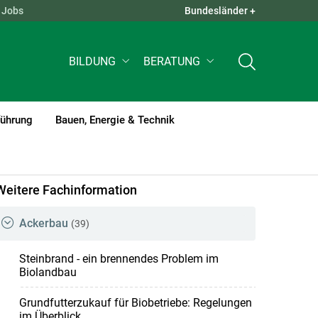
Jobs
Bundesländer +
QUICK LINKS +
BILDUNG
BERATUNG
führung
Bauen, Energie & Technik
Weitere Fachinformation
Ackerbau
(39)
Steinbrand - ein brennendes Problem im
Biolandbau
Grundfutterzukauf für Biobetriebe: Regelungen
im Überblick