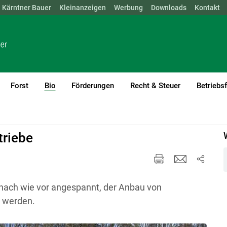
Kärntner Bauer
NÖ
OÖ
SBG
Kleinanzeigen
STMK
TIROL
Werbung
VBG
WIEN
Downloads
Kontakt
Forst
Bio
Förderungen
Recht & Steuer
Betriebs
(current)1
triebe
t nach wie vor angespannt, der Anbau von
 werden.