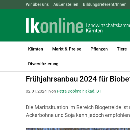
Landwirtschaftskammern:
Wir über uns
Außenstellen
ÖSTERREICH
Bildungsreferent/Innen
BGLD
KTN
Kärnten
Markt & Preise
Pflanzen
Tiere
LK Kärnten
Bio
Biologischer Pflanzenbau
Ackerbau
Diversifizierung
Frühjahrsanbau 2024 für Biobe
02.01.2024 | von
Petra Doblmair, akad. BT
Die Marktsituation im Bereich Biogetreide is
Ackerbohne und Soja kann jedoch empfohlen