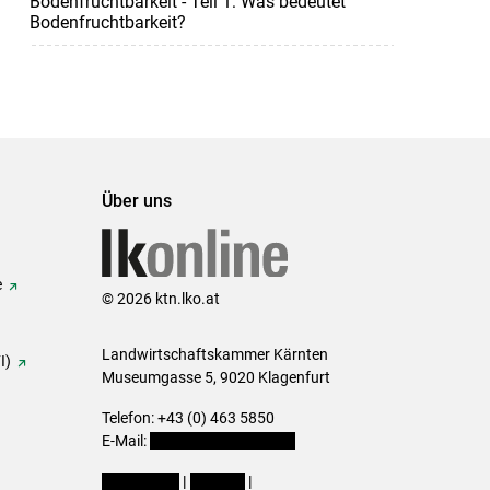
Bodenfruchtbarkeit - Teil 1: Was bedeutet
Bodenfruchtbarkeit?
Über uns
e
© 2026 ktn.lko.at
Landwirtschaftskammer Kärnten
I)
Museumgasse 5, 9020 Klagenfurt
Telefon: +43 (0) 463 5850
E-Mail:
office@lk-kaernten.at
Impressum
|
Kontakt
|