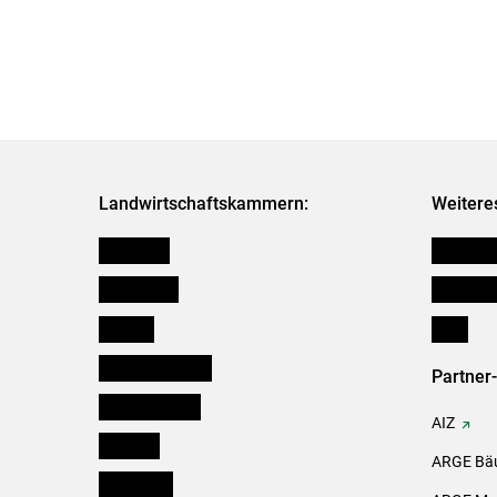
Landwirtschaftskammern:
Weitere
Österreich
Kleinanz
Burgenland
Downloa
Kärnten
Links
Niederösterreich
Partner
Oberösterreich
AIZ
Salzburg
ARGE Bäu
Steiermark