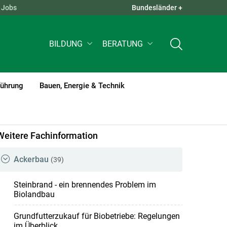
Jobs
Bundesländer +
QUICK LINKS +
BILDUNG
BERATUNG
führung
Bauen, Energie & Technik
Weitere Fachinformation
Ackerbau
(39)
Steinbrand - ein brennendes Problem im
Biolandbau
Grundfutterzukauf für Biobetriebe: Regelungen
im Überblick