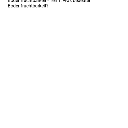
Bodenfruchtbarkeit - Teil 1: Was bedeutet
Bodenfruchtbarkeit?