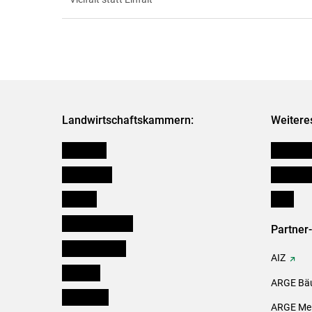
Landwirtschaftskammern:
Weitere
Österreich
Kleinanz
Burgenland
Downloa
Kärnten
Links
Niederösterreich
Partner
Oberösterreich
AIZ
Salzburg
ARGE Bäu
Steiermark
ARGE Mei