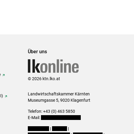
Über uns
e
© 2026 ktn.lko.at
Landwirtschaftskammer Kärnten
I)
Museumgasse 5, 9020 Klagenfurt
Telefon: +43 (0) 463 5850
E-Mail:
office@lk-kaernten.at
Impressum
|
Kontakt
|