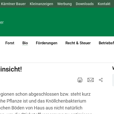
Kärntner Bauer
NÖ
OÖ
SBG
Kleinanzeigen
STMK
TIROL
Werbung
VBG
WIEN
Downloads
Kontakt
Forst
Bio
Förderungen
Recht & Steuer
Betriebs
(current)1
insicht!
gionen schon abgeschlossen bzw. steht kurz
he Pflanze ist und das Knöllchenbakterium
schen Böden von Haus aus nicht natürlich