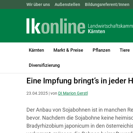
Landwirtschaftskammern:
Wir über uns
Außenstellen
ÖSTERREICH
Bildungsreferent/Innen
BGLD
KTN
Kärnten
Markt & Preise
Pflanzen
Tiere
LK Kärnten
Bio
Biologischer Pflanzenbau
Ackerbau
Diversifizierung
Eine Impfung bringt’s in jeder H
23.04.2025 | von
DI Marion Gerstl
Der Anbau von Sojabohnen ist in manchen Re
bevor. Nachdem die Sojabohne keine heimisc
Bradyrhizobium japonicum in den österreichi