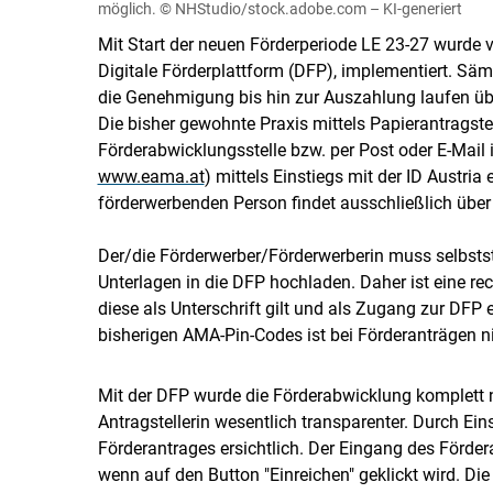
möglich.
© NHStudio/stock.adobe.com – KI-generiert
Mit Start der neuen Förderperiode LE 23-27 wurde
Digitale Förderplattform (DFP), implementiert. Säm
die Genehmigung bis hin zur Auszahlung laufen über
Die bisher gewohnte Praxis mittels Papierantragste
Förderabwicklungsstelle bzw. per Post oder E-Mail i
www.eama.at
) mittels Einstiegs mit der ID Austri
förderwerbenden Person findet ausschließlich über 
Der/die Förderwerber/​Förderwerberin muss selbst
Unterlagen in die DFP hochladen. Daher ist eine re
diese als Unterschrift gilt und als Zugang zur DFP e
bisherigen AMA-Pin-Codes ist bei Förderanträgen n
Mit der DFP wurde die Förderabwicklung komplett ne
Antragstellerin wesentlich transparenter. Durch Ein
Förderantrages ersichtlich. Der Eingang des Fördera
wenn auf den Button "Einreichen" geklickt wird. Di