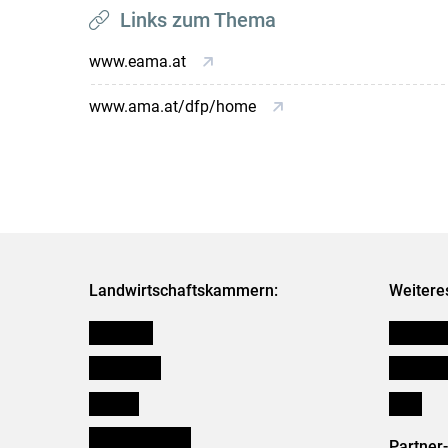
Links zum Thema
www.eama.at
www.ama.at/dfp/home
Landwirtschaftskammern:
Weitere
Österreich
Kleinanz
Burgenland
Downloa
Kärnten
Links
Niederösterreich
Partner