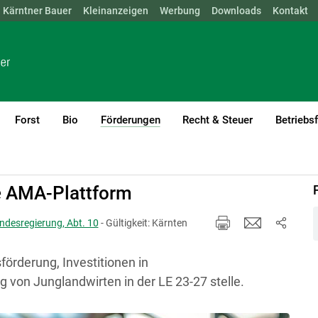
Kärntner Bauer
NÖ
OÖ
SBG
Kleinanzeigen
STMK
TIROL
Werbung
VBG
WIEN
Downloads
Kontakt
Forst
Bio
Förderungen
Recht & Steuer
Betriebs
(current)1
e AMA-Plattform
ndesregierung, Abt. 10
- Gültigkeit: Kärnten
förderung, Investitionen in
g von Junglandwirten in der LE 23-27 stelle.