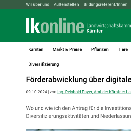
Landwirtschaftskammern:
Wir über uns
Außenstellen
ÖSTERREICH
Bildungsreferent/Innen
BGLD
KTN
Kärnten
Markt & Preise
Pflanzen
Tiere
LK Kärnten
Förderungen
Abwicklung
Kärnten
Diversifizierung
Förderabwicklung über digital
09.10.2024 | von
Ing. Reinhold Payer, Amt der Kärntner La
Wo und wie ich den Antrag für die Investitions
Diversifizierungsaktivitäten und Niederlassun