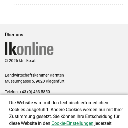
Über uns
© 2026 ktn.lko.at
Landwirtschaftskammer Kärnten
Museumgasse 5, 9020 Klagenfurt
Telefon: +43 (0) 463 5850
E-Mail:
office@lk-kaernten.at
Die Website wird mit den technisch erforderlichen
Impressum
|
Kontakt
|
Datenschutzerklärung
|
Barrierefreiheit
|
Cookies ausgeführt. Andere Cookies werden nur mit Ihrer
Cookie-Einstellungen
Zustimmung gesetzt. Sie können Ihre Entscheidung für
diese Website in den
Cookie-Einstellungen
jederzeit