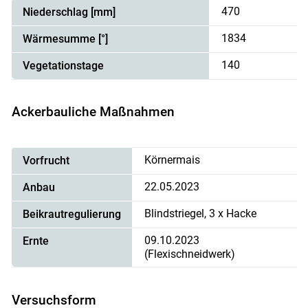
470
Niederschlag [mm]
1834
Wärmesumme [°]
140
Vegetationstage
Ackerbauliche Maßnahmen
Körnermais
Vorfrucht
22.05.2023
Anbau
Skip to main content
Blindstriegel, 3 x Hacke
Beikrautregulierung
09.10.2023
Ernte
(Flexischneidwerk)
Versuchsform