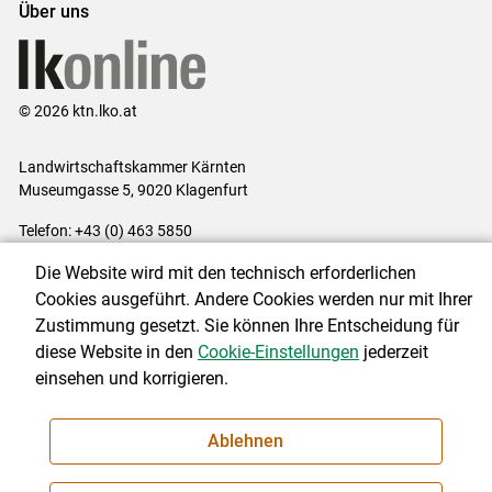
Über uns
© 2026 ktn.lko.at
Landwirtschaftskammer Kärnten
Museumgasse 5, 9020 Klagenfurt
Telefon: +43 (0) 463 5850
E-Mail:
office@lk-kaernten.at
Die Website wird mit den technisch erforderlichen
Impressum
|
Kontakt
|
Datenschutzerklärung
|
Barrierefreiheit
|
Cookies ausgeführt. Andere Cookies werden nur mit Ihrer
Cookie-Einstellungen
Zustimmung gesetzt. Sie können Ihre Entscheidung für
diese Website in den
Cookie-Einstellungen
jederzeit
einsehen und korrigieren.
NEWSLETTER
Ablehnen