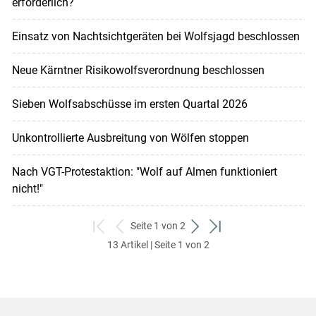
erforderlich?
Einsatz von Nachtsichtgeräten bei Wolfsjagd beschlossen
Neue Kärntner Risikowolfsverordnung beschlossen
Sieben Wolfsabschüsse im ersten Quartal 2026
Unkontrollierte Ausbreitung von Wölfen stoppen
Nach VGT-Protestaktion: "Wolf auf Almen funktioniert
nicht!"
Seite 1 von 2
zum
zurück
weiter
zum
13 Artikel | Seite 1 von 2
ersten
zum
zum
letzten
Set
vorigen
nächsten
Set
Set
Set