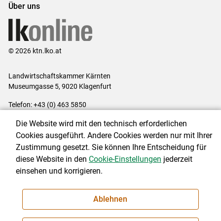
Über uns
© 2026 ktn.lko.at
Landwirtschaftskammer Kärnten
Museumgasse 5, 9020 Klagenfurt
Telefon: +43 (0) 463 5850
E-Mail:
office@lk-kaernten.at
Die Website wird mit den technisch erforderlichen
Impressum
|
Kontakt
|
Datenschutzerklärung
|
Barrierefreiheit
|
Cookies ausgeführt. Andere Cookies werden nur mit Ihrer
Cookie-Einstellungen
Zustimmung gesetzt. Sie können Ihre Entscheidung für
diese Website in den
Cookie-Einstellungen
jederzeit
einsehen und korrigieren.
NEWSLETTER
Ablehnen