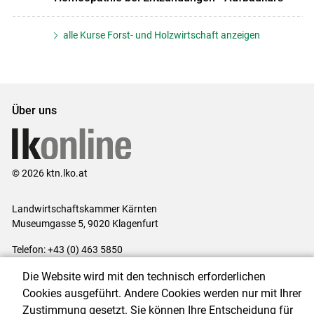
alle Kurse Forst- und Holzwirtschaft anzeigen
Über uns
© 2026 ktn.lko.at
Landwirtschaftskammer Kärnten
Museumgasse 5, 9020 Klagenfurt
Telefon: +43 (0) 463 5850
E-Mail:
office@lk-kaernten.at
Die Website wird mit den technisch erforderlichen
Impressum
|
Kontakt
|
Datenschutzerklärung
|
Barrierefreiheit
|
Cookies ausgeführt. Andere Cookies werden nur mit Ihrer
Cookie-Einstellungen
Zustimmung gesetzt. Sie können Ihre Entscheidung für