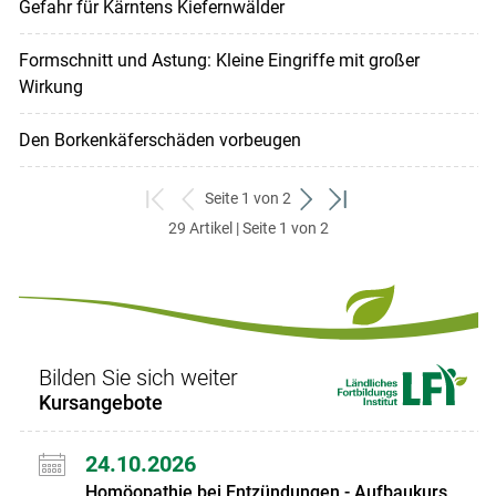
Gefahr für Kärntens Kiefernwälder
Formschnitt und Astung: Kleine Eingriffe mit großer
Wirkung
Den Borkenkäferschäden vorbeugen
Seite 1 von 2
zum
zurück
weiter
zum
29 Artikel | Seite 1 von 2
ersten
zum
zum
letzten
Set
vorigen
nächsten
Set
Set
Set
Bilden Sie sich weiter
Kursangebote
24.10.2026
Homöopathie bei Entzündungen - Aufbaukurs