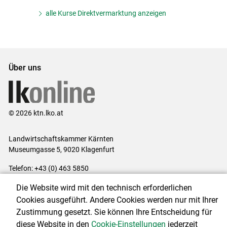
alle Kurse Direktvermarktung anzeigen
Über uns
© 2026 ktn.lko.at
Landwirtschaftskammer Kärnten
Museumgasse 5, 9020 Klagenfurt
Telefon: +43 (0) 463 5850
E-Mail:
office@lk-kaernten.at
Die Website wird mit den technisch erforderlichen
Impressum
|
Kontakt
|
Datenschutzerklärung
|
Barrierefreiheit
|
Cookies ausgeführt. Andere Cookies werden nur mit Ihrer
Cookie-Einstellungen
Zustimmung gesetzt. Sie können Ihre Entscheidung für
diese Website in den
Cookie-Einstellungen
jederzeit