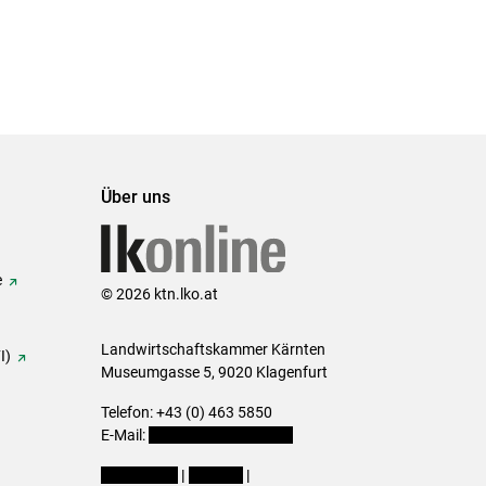
Über uns
e
© 2026 ktn.lko.at
Landwirtschaftskammer Kärnten
I)
Museumgasse 5, 9020 Klagenfurt
Telefon: +43 (0) 463 5850
E-Mail:
office@lk-kaernten.at
Impressum
|
Kontakt
|