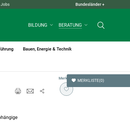
Jobs
Bundesländer +
QUICK LINKS +
BILDUNG
BERATUNG
führung
Bauen, Energie & Technik
Merken
MERKLISTE
(0)
abhängige