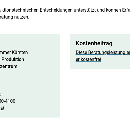
duktionstechnischen Entscheidungen unterstützt und können Er
eratung nutzen.
Kostenbeitrag
mmer Kärnten
Diese Beratungsleistung er
e Produktion
er kostenfrei
uzentrum
t
850-4100
at