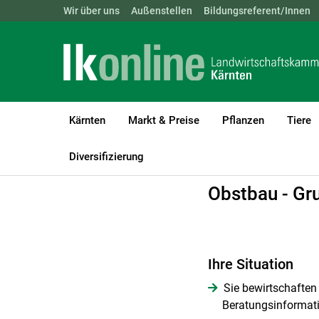
Landwirtschaftskammern:
Wir über uns
Außenstellen
ÖSTERREICH
Bildungsreferent/Innen
BGLD
KTN
Kärnten
Markt & Preise
Pflanzen
Tiere
LK Kärnten
Beratung
Pflanzenproduktion
Obstbau
Diversifizierung
Obstbau - Gr
Ihre Situation
Sie bewirtschafte
Beratungsinformati