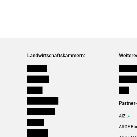
Landwirtschaftskammern:
Weitere
Österreich
Kleinanz
Burgenland
Downloa
Kärnten
Links
Niederösterreich
Partner
Oberösterreich
AIZ
Salzburg
ARGE Bäu
Steiermark