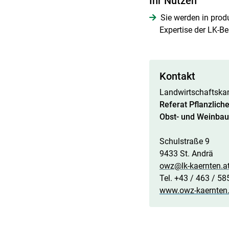
Ihr Nutzen
Sie werden in pro
Expertise der LK-B
Kontakt
Landwirtschaftska
Referat Pflanzlich
Obst- und Weinba
Schulstraße 9
9433 St. Andrä
owz@lk-kaernten.a
Tel. +43 / 463 / 5
www.owz-kaernten.