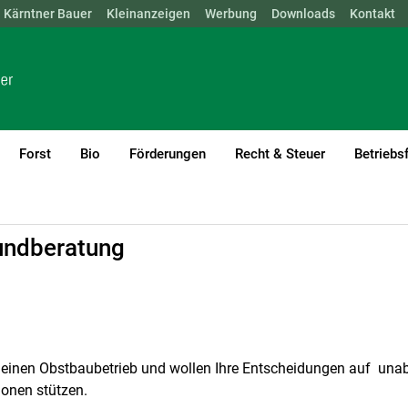
Kärntner Bauer
NÖ
OÖ
SBG
Kleinanzeigen
STMK
TIROL
Werbung
VBG
WIEN
Downloads
Kontakt
Forst
Bio
Förderungen
Recht & Steuer
Betriebs
undberatung
n einen Obstbaubetrieb und wollen Ihre Entscheidungen auf un
onen stützen.