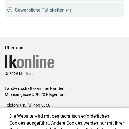
Gewerbliche Tätigkeiten
(4)
Über uns
© 2026 ktn.lko.at
Landwirtschaftskammer Kärnten
Museumgasse 5, 9020 Klagenfurt
Telefon: +43 (0) 463 5850
E-Mail:
office@lk-kaernten.at
Die Website wird mit den technisch erforderlichen
Impressum
|
Kontakt
|
Datenschutzerklärung
|
Barrierefreiheit
|
Cookies ausgeführt. Andere Cookies werden nur mit Ihrer
Cookie-Einstellungen