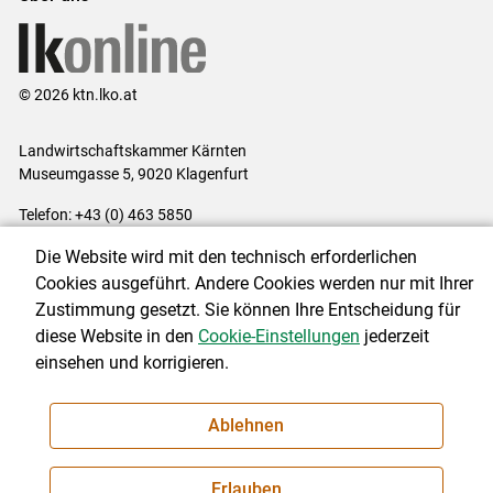
© 2026 ktn.lko.at
Landwirtschaftskammer Kärnten
Museumgasse 5, 9020 Klagenfurt
Telefon: +43 (0) 463 5850
E-Mail:
office@lk-kaernten.at
Die Website wird mit den technisch erforderlichen
Impressum
|
Kontakt
|
Datenschutzerklärung
|
Barrierefreiheit
|
Cookies ausgeführt. Andere Cookies werden nur mit Ihrer
Cookie-Einstellungen
Zustimmung gesetzt. Sie können Ihre Entscheidung für
diese Website in den
Cookie-Einstellungen
jederzeit
einsehen und korrigieren.
NEWSLETTER
Ablehnen
Erlauben