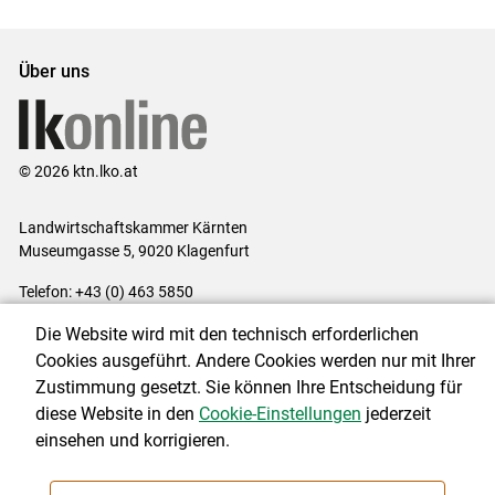
Über uns
© 2026 ktn.lko.at
Landwirtschaftskammer Kärnten
Museumgasse 5, 9020 Klagenfurt
Telefon: +43 (0) 463 5850
E-Mail:
office@lk-kaernten.at
Die Website wird mit den technisch erforderlichen
Impressum
|
Kontakt
|
Datenschutzerklärung
|
Barrierefreiheit
|
Cookies ausgeführt. Andere Cookies werden nur mit Ihrer
Cookie-Einstellungen
Zustimmung gesetzt. Sie können Ihre Entscheidung für
diese Website in den
Cookie-Einstellungen
jederzeit
einsehen und korrigieren.
NEWSLETTER