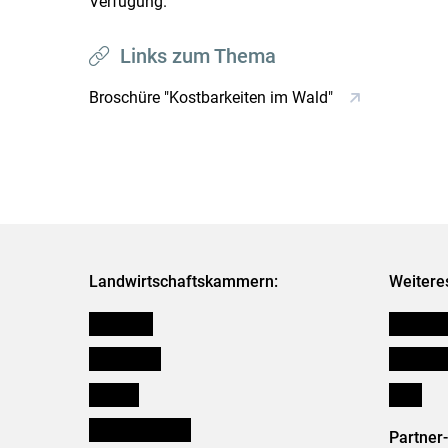
Verfügung.
Links zum Thema
Broschüre "Kostbarkeiten im Wald"
Landwirtschaftskammern:
Weitere
Österreich
Kleinanz
Burgenland
Downloa
Kärnten
Links
Niederösterreich
Partner