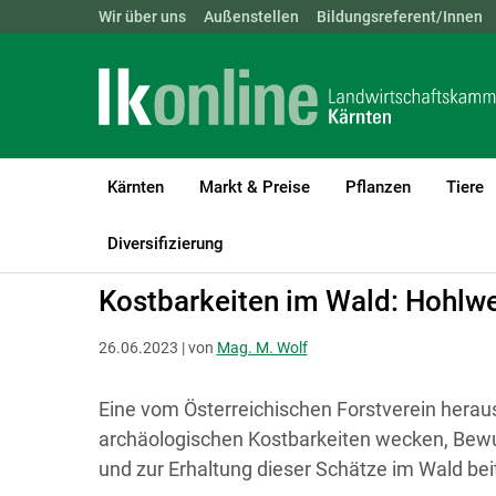
Landwirtschaftskammern:
Wir über uns
Außenstellen
ÖSTERREICH
Bildungsreferent/Innen
BGLD
KTN
Kärnten
Markt & Preise
Pflanzen
Tiere
LK Kärnten
Forst
Wald & Gesellschaft
Diversifizierung
Kostbarkeiten im Wald: Hohlwe
26.06.2023 | von
Mag. M. Wolf
Eine vom Österreichischen Forstverein herau
archäologischen Kostbarkeiten wecken, Bewus
und zur Erhaltung dieser Schätze im Wald bei