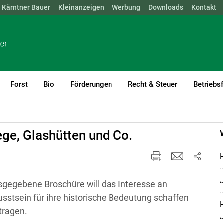
Kärntner Bauer
NÖ
OÖ
SBG
Kleinanzeigen
STMK
TIROL
Werbung
VBG
WIEN
Downloads
Kontakt
Forst
Bio
Förderungen
Recht & Steuer
Betriebs
(current)1
ge, Glashütten und Co.
sgegebene Broschüre will das Interesse an
stsein für ihre historische Bedeutung schaffen
H
tragen.