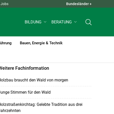
Jobs
Bundesländer +
QUICK LINKS +
BILDUNG
BERATUNG
führung
Bauen, Energie & Technik
Weitere Fachinformation
Holzbau braucht den Wald von morgen
Junge Stimmen für den Wald
olzstraßenkirchtag: Gelebte Tradition aus drei
Jahrzehnten