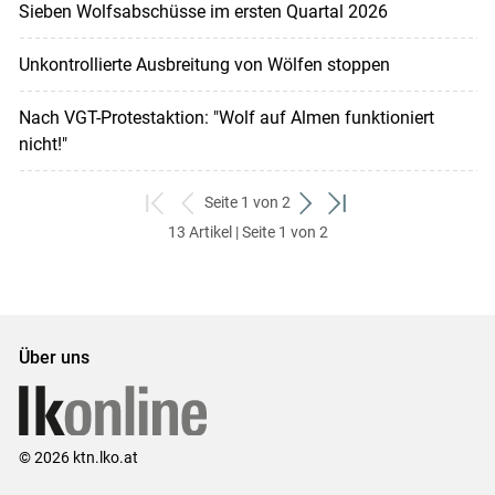
Sieben Wolfsabschüsse im ersten Quartal 2026
Unkontrollierte Ausbreitung von Wölfen stoppen
Nach VGT-Protestaktion: "Wolf auf Almen funktioniert
nicht!"
Seite 1 von 2
zum
zurück
weiter
zum
13 Artikel | Seite 1 von 2
ersten
zum
zum
letzten
Set
vorigen
nächsten
Set
Set
Set
Über uns
© 2026 ktn.lko.at