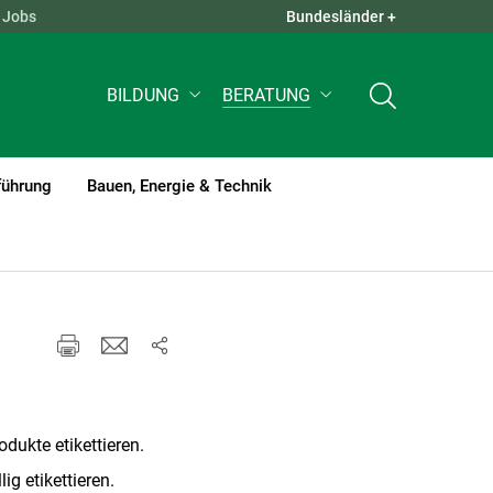
Jobs
Bundesländer +
QUICK LINKS +
BILDUNG
BERATUNG
führung
Bauen, Energie & Technik
ukte etikettieren.
ig etikettieren.