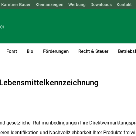
Kärntner Bauer
NÖ
OÖ
SBG
Kleinanzeigen
STMK
TIROL
Werbung
VBG
WIEN
Downloads
Kontakt
Forst
Bio
Förderungen
Recht & Steuer
Betriebs
ft
Direktvermarktung
 Lebensmittelkennzeichnung
d gesetzlicher Rahmenbedingungen Ihre Direktvermarktungsprod
eren Identifikation und Nachvollziehbarkeit Ihrer Produkte freiwill