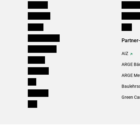
Österreich
Kleinanz
Burgenland
Downloa
Kärnten
Links
Niederösterreich
Partner
Oberösterreich
AIZ
Salzburg
ARGE Bäu
Steiermark
ARGE Mei
Tirol
Baulehrs
Vorarlberg
Green Ca
Wien