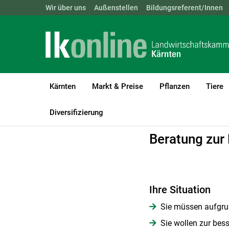
Landwirtschaftskammern:
Wir über uns
Außenstellen
ÖSTERREICH
Bildungsreferent/Innen
BGLD
KTN
Kärnten
Markt & Preise
Pflanzen
Tiere
LK Kärnten
Beratung
Erwerbskombinationen | Lebenswirtscha
Diversifizierung
Beratung zur
Ihre Situation
Sie müssen aufgrun
Sie wollen zur bess