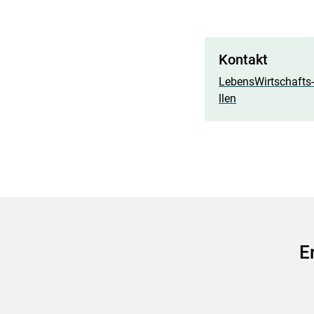
Kontakt
LebensWirtschafts-
llen
E