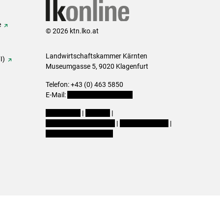
e
© 2026 ktn.lko.at
Landwirtschaftskammer Kärnten
I)
Museumgasse 5, 9020 Klagenfurt
Telefon: +43 (0) 463 5850
E-Mail:
office@lk-kaernten.at
Impressum
|
Kontakt
|
Datenschutzerklärung
|
Barrierefreiheit
|
Cookie-Einstellungen