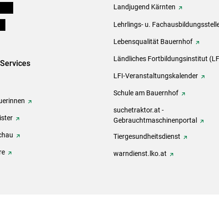
eigen
Landjugend Kärnten
ds
Lehrlings- u. Fachausbildungsstell
Lebensqualität Bauernhof
Ländliches Fortbildungsinstitut (LF
-Services
LFI-Veranstaltungskalender
Schule am Bauernhof
erinnen
suchetraktor.at -
ster
Gebrauchtmaschinenportal
chau
Tiergesundheitsdienst
re
warndienst.lko.at