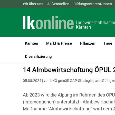
Landwirtschaftskammern:
Wir über uns
Außenstellen
ÖSTERREICH
Bildungsreferent/Innen
BGLD
KTN
Kärnten
Markt & Preise
Pflanzen
Tiere
LK Kärnten
Förderungen
ÖPUL
Richtlinie
Diversifizierung
14 Almbewirtschaftung ÖPUL 
05.08.2024 | von LKÖ gemäß GAP-Strategieplan - Gültigke
Ab 2023 wird die Alpung im Rahmen des ÖP
(Interventionen) unterstützt - Almbewirtschaf
Maßnahme "Almbewirtschaftung" wird dem A