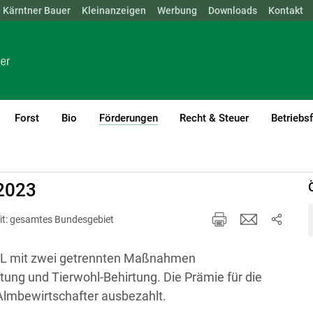
Kärntner Bauer
NÖ
OÖ
SBG
Kleinanzeigen
STMK
TIROL
Werbung
VBG
WIEN
Downloads
Kontakt
Forst
Bio
Förderungen
Recht & Steuer
Betriebs
(current)1
2023
it: gesamtes Bundesgebiet
UL mit zwei getrennten Maßnahmen
tung und Tierwohl-Behirtung. Die Prämie für die
lmbewirtschafter ausbezahlt.