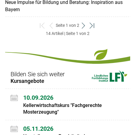
Neue Impulse für Bildung und Beratung: Inspiration aus
Bayern
Seite 1 von 2
zum
zurück
weiter
zum
14 Artikel | Seite 1 von 2
ersten
zum
zum
letzten
Set
vorigen
nächsten
Set
Set
Set
Bilden Sie sich weiter
Kursangebote
10.09.2026
Kellerwirtschaftskurs "Fachgerechte
Mosterzeugung"
05.11.2026