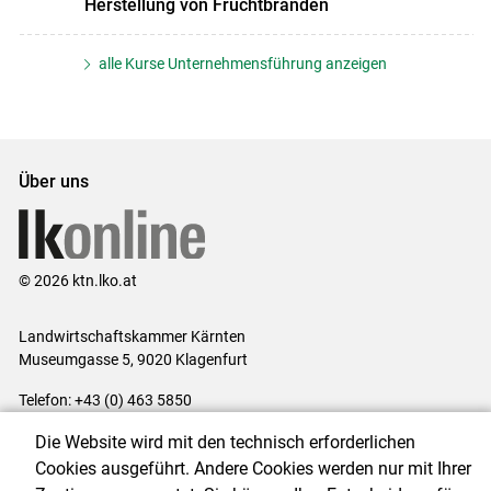
Herstellung von Fruchtbränden
alle Kurse Unternehmensführung anzeigen
Über uns
© 2026 ktn.lko.at
Landwirtschaftskammer Kärnten
Museumgasse 5, 9020 Klagenfurt
Telefon: +43 (0) 463 5850
E-Mail:
office@lk-kaernten.at
Die Website wird mit den technisch erforderlichen
Impressum
|
Kontakt
|
Datenschutzerklärung
|
Barrierefreiheit
|
Cookies ausgeführt. Andere Cookies werden nur mit Ihrer
Cookie-Einstellungen