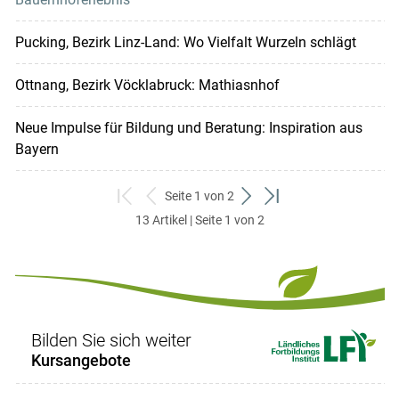
Pucking, Bezirk Linz-Land: Wo Vielfalt Wurzeln schlägt
Ottnang, Bezirk Vöcklabruck: Mathiasnhof
Neue Impulse für Bildung und Beratung: Inspiration aus
Bayern
Seite 1 von 2
zum
zurück
weiter
zum
13 Artikel | Seite 1 von 2
ersten
zum
zum
letzten
Set
vorigen
nächsten
Set
Set
Set
Bilden Sie sich weiter
Kursangebote