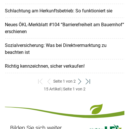
Schlachtung am Herkunftsbetrieb: So funktioniert sie
Neues ÖKL-Merkblatt #104 “Barrierefreiheit am Bauernhof“
erschienen
Sozialversicherung: Was bei Direktvermarktung zu
beachten ist
Richtig kennzeichnen, sicher verkaufen!
Seite 1 von 2
zum
zurück
weiter
zum
15 Artikel | Seite 1 von 2
ersten
zum
zum
letzten
Set
vorigen
nächsten
Set
Set
Set
Bilden Sie sich weiter