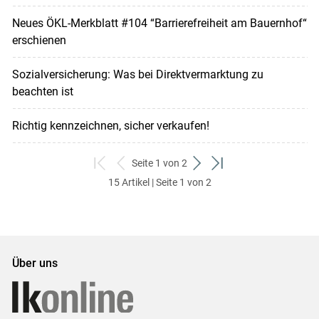
Neues ÖKL-Merkblatt #104 “Barrierefreiheit am Bauernhof“
erschienen
Sozialversicherung: Was bei Direktvermarktung zu
beachten ist
Richtig kennzeichnen, sicher verkaufen!
Seite 1 von 2
zum
zurück
weiter
zum
15 Artikel | Seite 1 von 2
ersten
zum
zum
letzten
Set
vorigen
nächsten
Set
Set
Set
Über uns