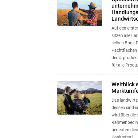
unternehm
Handlungs
Landwirtsc
Auf den ersten
sitzen alle L
selben Boot: D
Pachtflächen 
der Urprodukt
für alle Produ
Weitblick 
Marktumfe
Das landwirts
dessen sind si
wird über die
Rahmenbeding
bedeuten dies
Konkreten?