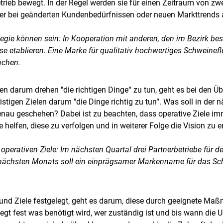
etrieb bewegt. In der Regel werden sie für einen Zeitraum von zw
ber bei geänderten Kundenbedürfnissen oder neuen Markttrends
ategie können sein: In Kooperation mit anderen, den im Bezirk be
 etablieren. Eine Marke für qualitativ hochwertiges Schweinefl
achen.
en darum drehen "die richtigen Dinge“ zu tun, geht es bei den Ü
ristigen Zielen darum "die Dinge richtig zu tun“. Was soll in der
nau geschehen? Dabei ist zu beachten, dass operative Ziele imm
e helfen, diese zu verfolgen und in weiterer Folge die Vision zu e
r operativen Ziele: Im nächsten Quartal drei Partnerbetriebe für
 nächsten Monats soll ein einprägsamer Markenname für das Sc
e und Ziele festgelegt, geht es darum, diese durch geeignete Ma
t fest was benötigt wird, wer zuständig ist und bis wann die 