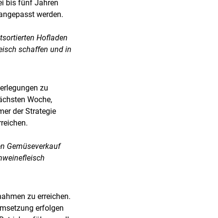
ei bis fünf Jahren
 angepasst werden.
stsortierten Hofladen
eisch schaffen und in
berlegungen zu
 nächsten Woche,
er der Strategie
rreichen.
 den Gemüseverkauf
hweinefleisch
ßnahmen zu erreichen.
Umsetzung erfolgen