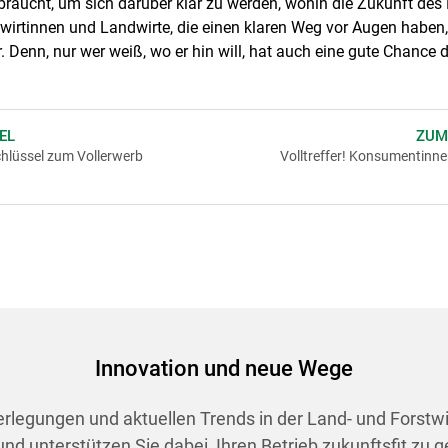
 braucht, um sich darüber klar zu werden, wohin die Zukunft des B
ndwirtinnen und Landwirte, die einen klaren Weg vor Augen haben, 
r. Denn, nur wer weiß, wo er hin will, hat auch eine gute Chanc
EL
ZUM
hlüssel zum Vollerwerb
Volltreffer! Konsumentinn
Innovation und neue Wege
berlegungen und aktuellen Trends in der Land- und Forstw
d unterstützen Sie dabei, Ihren Betrieb zukunftsfit zu g