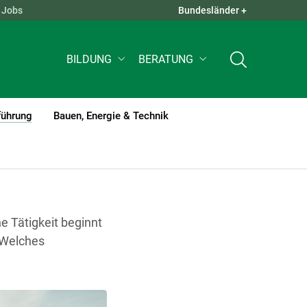
Jobs
Bundesländer +
QUICK LINKS +
BILDUNG
BERATUNG
führung
Bauen, Energie & Technik
(current)1
e Tätigkeit beginnt
. Welches