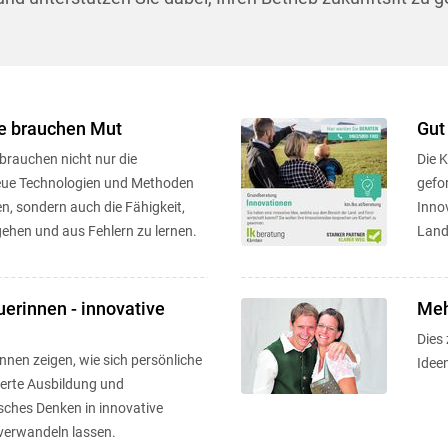
 brauchen Mut
Gut
brauchen nicht nur die
Die K
neue Technologien und Methoden
gefor
, sondern auch die Fähigkeit,
Inno
gehen und aus Fehlern zu lernen.
Land
erinnen - innovative
Meh
Dies 
nnen zeigen, wie sich persönliche
Ideen
ierte Ausbildung und
ches Denken in innovative
verwandeln lassen.