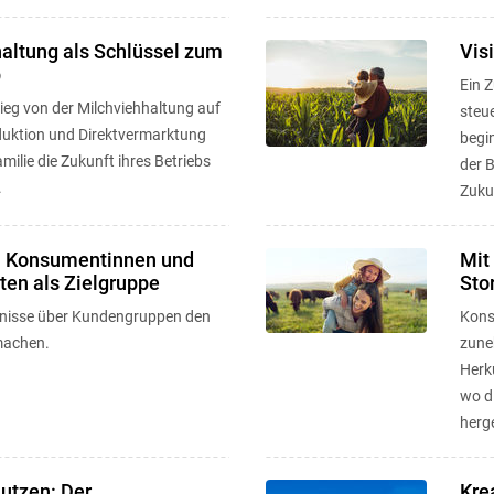
altung als Schlüssel zum
Vis
b
Ein Z
eg von der Milchviehhaltung auf
steu
uktion und Direktvermarktung
begin
amilie die Zukunft ihres Betriebs
der B
.
Zukun
r! Konsumentinnen und
Mit
en als Zielgruppe
Stor
isse über Kundengruppen den
Kons
machen.
zune
Herku
wo d
herge
utzen: Der
Krea