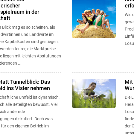
erischer
erf
spielraum in der
Wie d
haft
gewe
 Blick mag es so scheinen, als
Prod
andwirtinnen und Landwirte im
Einfä
ie Kapitalkosten sind gestiegen,
Lösu
werden teurer, die Marktpreise
e liegen mit leichten Abstufungen
zierenden ...
statt Tunnelblick: Das
Mit
ld ins Visier nehmen
Wun
chaftliche Umfeld ist dynamisch,
Die 
ch alle Beteiligten bewusst. Viel
Herau
 sich ändernde
Lösu
ungen diskutiert. Doch was
finde
 für den eigenen Betrieb im
der 
unter