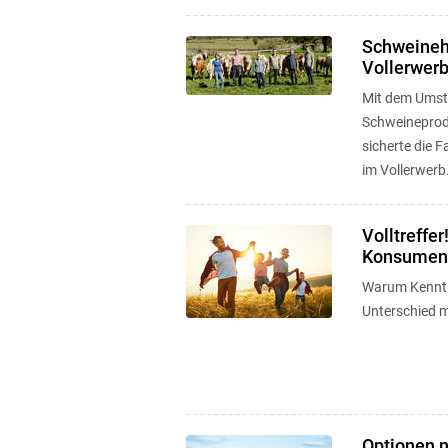
Schweineh
Vollerwer
Mit dem Umsti
Schweineprod
sicherte die F
im Vollerwerb
Volltreffe
Konsument
Warum Kenntn
Unterschied 
Optionen n