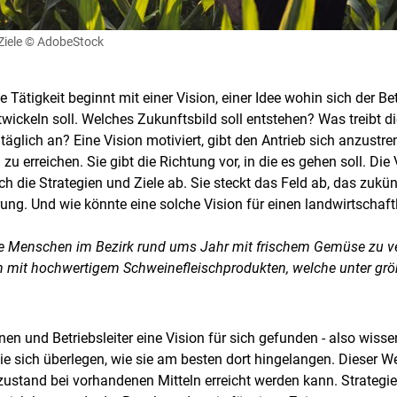
Ziele
© AdobeStock
Tätigkeit beginnt mit einer Vision, einer Idee wohin sich der Bet
twickeln soll. Welches Zukunftsbild soll entstehen? Was treibt d
täglich an? Eine Vision motiviert, gibt den Antrieb sich anzustr
 erreichen. Sie gibt die Richtung vor, in die es gehen soll. Die 
sich die Strategien und Ziele ab. Sie steckt das Feld ab, das zukü
ierung. Und wie könnte eine solche Vision für einen landwirtscha
Skip to main content
Die Menschen im Bezirk rund ums Jahr mit frischem Gemüse zu v
n mit hochwertigem Schweinefleischprodukten, welche unter gr
nen und Betriebsleiter eine Vision für sich gefunden - also wissen
ie sich überlegen, wie sie am besten dort hingelangen. Dieser Weg
zustand bei vorhandenen Mitteln erreicht werden kann. Strate