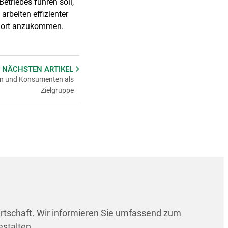
etriebes führen soll,
arbeiten effizienter
e dort anzukommen.
 NÄCHSTEN
ARTIKEL
en und Konsumenten als
Zielgruppe
irtschaft. Wir informieren Sie umfassend zum
estalten.