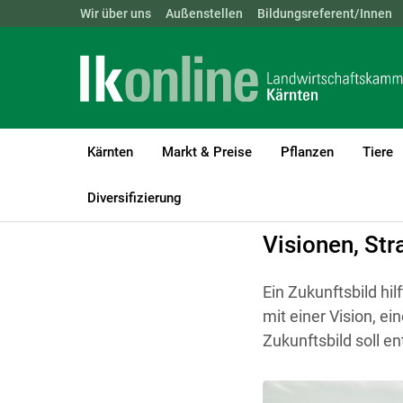
Landwirtschaftskammern:
Wir über uns
Außenstellen
ÖSTERREICH
Bildungsreferent/Innen
BGLD
KTN
Kärnten
Markt & Preise
Pflanzen
Tiere
LK Kärnten
Betriebsführung
Innovation und neue Wege
Diversifizierung
Visionen, Str
Ein Zukunftsbild hi
mit einer Vision, ei
Zukunftsbild soll e