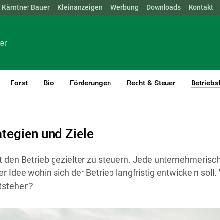
Kärntner Bauer
NÖ
OÖ
SBG
Kleinanzeigen
STMK
TIROL
Werbung
VBG
WIEN
Downloads
Kontakt
Forst
Bio
Förderungen
Recht & Steuer
Betriebs
ategien und Ziele
lft den Betrieb gezielter zu steuern. Jede unternehmerisch
ner Idee wohin sich der Betrieb langfristig entwickeln soll
ntstehen?