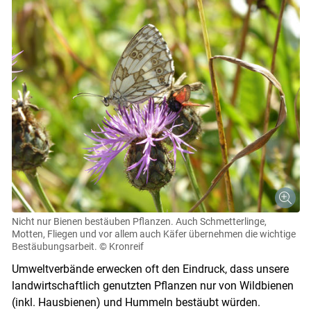
Nicht nur Bienen bestäuben Pflanzen. Auch Schmetterlinge,
Motten, Fliegen und vor allem auch Käfer übernehmen die wichtige
Bestäubungsarbeit.
© Kronreif
Umweltverbände erwecken oft den Eindruck, dass unsere
landwirtschaftlich genutzten Pflanzen nur von Wildbienen
(inkl. Hausbienen) und Hummeln bestäubt würden.