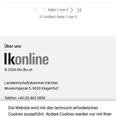
Seite 1 von 3
zum
zurück
weiter
zum
21 Artikel | Seite 1 von 3
ersten
zum
zum
letzten
Set
vorigen
nächsten
Set
Set
Set
Über uns
© 2026 ktn.lko.at
Landwirtschaftskammer Kärnten
Museumgasse 5, 9020 Klagenfurt
Telefon: +43 (0) 463 5850
E-Mail:
office@lk-kaernten.at
Die Website wird mit den technisch erforderlichen
Impressum
|
Kontakt
|
Datenschutzerklärung
|
Barrierefreiheit
|
Cookies ausgeführt. Andere Cookies werden nur mit Ihrer