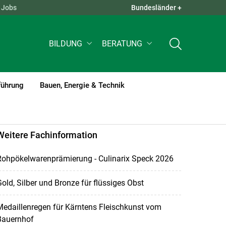
Jobs
Bundesländer +
QUICK LINKS +
BILDUNG
BERATUNG
führung
Bauen, Energie & Technik
Weitere Fachinformation
Rohpökelwarenprämierung - Culinarix Speck 2026
old, Silber und Bronze für flüssiges Obst
edaillenregen für Kärntens Fleischkunst vom
Bauernhof