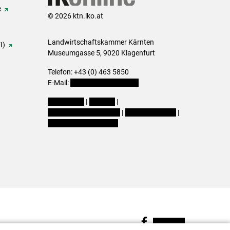
e
© 2026 ktn.lko.at
Landwirtschaftskammer Kärnten
I)
Museumgasse 5, 9020 Klagenfurt
Telefon: +43 (0) 463 5850
E-Mail:
office@lk-kaernten.at
Impressum
|
Kontakt
|
Datenschutzerklärung
|
Barrierefreiheit
|
Cookie-Einstellungen
Facebook