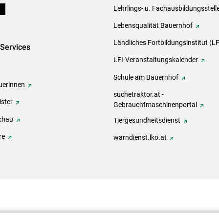
ds
Lehrlings- u. Fachausbildungsstell
Lebensqualität Bauernhof
Ländliches Fortbildungsinstitut (LF
-Services
LFI-Veranstaltungskalender
Schule am Bauernhof
erinnen
suchetraktor.at -
ster
Gebrauchtmaschinenportal
chau
Tiergesundheitsdienst
re
warndienst.lko.at