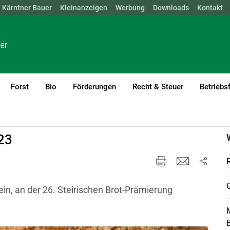
Kärntner Bauer
NÖ
OÖ
SBG
Kleinanzeigen
STMK
TIROL
Werbung
VBG
WIEN
Downloads
Kontakt
Forst
Bio
Förderungen
Recht & Steuer
Betriebs
n
23
G
in, an der 26. Steirischen Brot-Prämierung
M