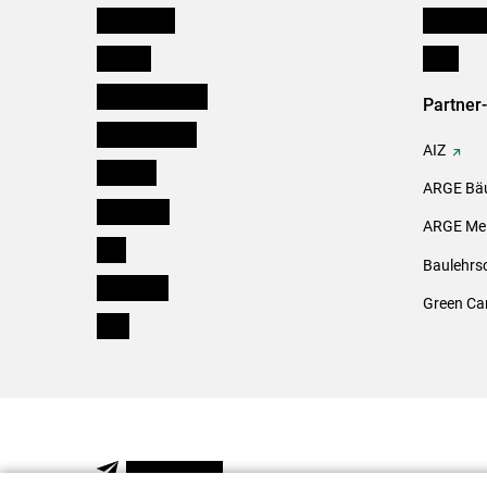
Burgenland
Downloa
Kärnten
Links
Niederösterreich
Partner
Oberösterreich
AIZ
Salzburg
ARGE Bäu
Steiermark
ARGE Mei
Tirol
Baulehrs
Vorarlberg
Green Ca
Wien
NEWSLETTER