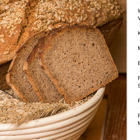
K
B
F
P
M