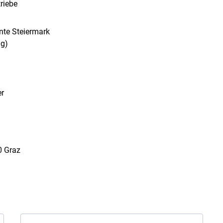
riebe
rnte Steiermark
ag)
er
0 Graz