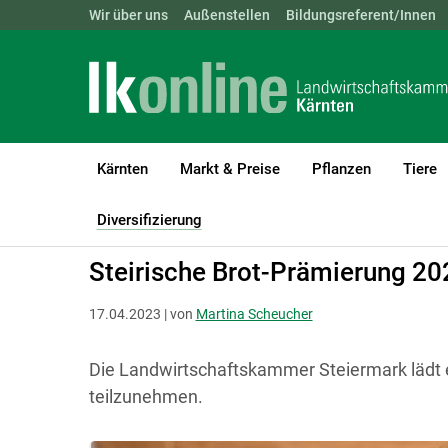
Landwirtschaftskammern:
Wir über uns
Außenstellen
ÖSTERREICH
Bildungsreferent/Innen
BGLD
KTN
Kärnten
Markt & Preise
Pflanzen
Tiere
LK Kärnten
Diversifizierung
Direktvermarktung - Prämierunge
Diversifizierung
(current)1
Steirische Brot-Prämierung 20
17.04.2023 | von
Martina Scheucher
Die Landwirtschaftskammer Steiermark lädt e
teilzunehmen.