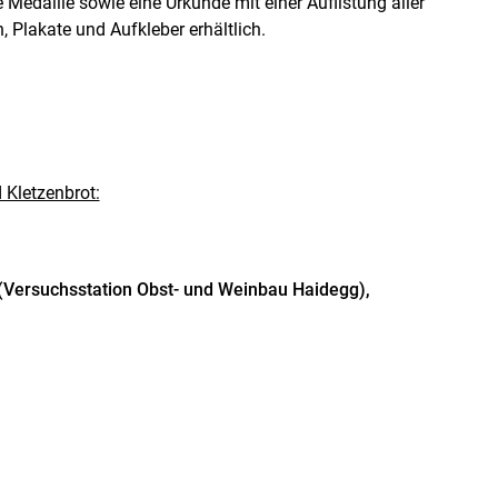
 Medaille sowie eine Urkunde mit einer Auflistung aller
 Plakate und Aufkleber erhältlich.
 Kletzenbrot:
 (Versuchsstation Obst- und Weinbau Haidegg),