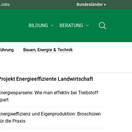
Jobs
Bundesländer +
QUICK LINKS +
BILDUNG
BERATUNG
führung
Bauen, Energie & Technik
(current)1
Projekt Energieeffiziente Landwirtschaft
nergiesparserie: Wie man effektiv bei Treibstoff
part
nergieeffizienz und Eigenproduktion: Broschüren
ür die Praxis