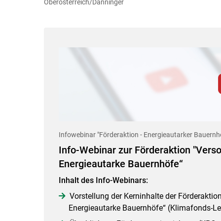
Oberösterreich/Danninger
Zum Abspielen von YouTube-Videos auf 
Für weitere Informationen lesen Sie bit
Entscheidung für diese Website in den Cooki
Infowebinar "Förderaktion - Energieautarker Bauernh
Cookies Einstellunge
Info-Webinar zur Förderaktion "Vers
Energieautarke Bauernhöfe“
Inhalt des Info-Webinars:
Vorstellung der Kerninhalte der Förderaktio
Energieautarke Bauernhöfe“ (Klimafonds-Le