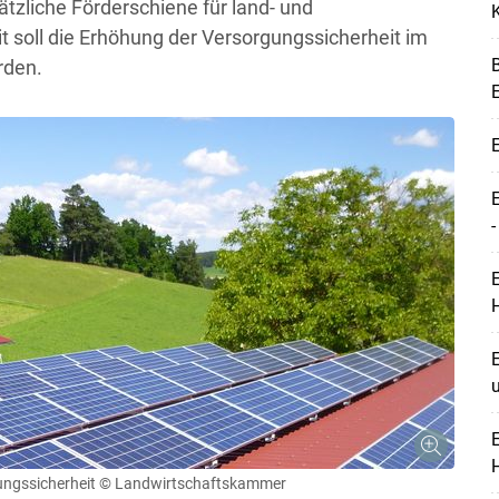
zliche Förderschiene für land- und
it soll die Erhöhung der Versorgungssicherheit im
B
rden.
E
E
-
E
H
E
E
H
ungssicherheit
© Landwirtschaftskammer