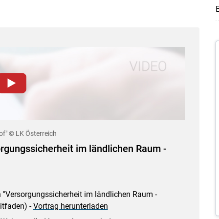
E
dieser Website müssen Cookies gesetzt werden
.
te unsere
Datenschutzerklärung
.Sie können Ihre
e-Einstellungen jederzeit einsehen und korrigieren
Skip to main content
of"
© LK Österreich
n
Akzeptieren
orgungssicherheit im ländlichen Raum -
n "Versorgungssicherheit im ländlichen Raum -
itfaden) -
Vortrag herunterladen