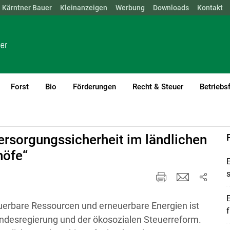
Kärntner Bauer
NÖ
OÖ
SBG
Kleinanzeigen
STMK
TIROL
Werbung
VBG
WIEN
Downloads
Kontakt
Forst
Bio
Förderungen
Recht & Steuer
Betriebs
tschaft
rsorgungssicherheit im ländlichen
höfe“
E
s
E
uerbare Ressourcen und erneuerbare Energien ist
f
undesregierung und der ökosozialen Steuerreform.