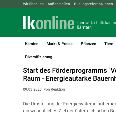
Landwirtschaftskammern:
Wir über uns
Außenstellen
ÖSTERREICH
Bildungsreferent/Innen
BGLD
KTN
Kärnten
Markt & Preise
Pflanzen
Tiere
LK Kärnten
Bauen, Energie & Technik
Energieeffiziente Landwir
Diversifizierung
Start des Förderprogramms "Ve
Raum - Energieautarke Bauern
09.03.2023 | von Reaktion
Die Umstellung der Energiesysteme auf erne
ein wesentliches Ziel der österreichischen B