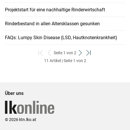
Projektstart für eine nachhaltige Rinderwirtschaft
Rinderbestand in allen Altersklassen gesunken
FAQs: Lumpy Skin Disease (LSD, Hautknotenkrankheit)
Seite 1 von 2
zum
zurück
weiter
zum
11 Artikel | Seite 1 von 2
ersten
zum
zum
letzten
Set
vorigen
nächsten
Set
Set
Set
Über uns
© 2026 ktn.lko.at