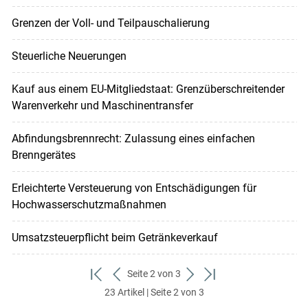
Grenzen der Voll- und Teilpauschalierung
Steuerliche Neuerungen
Kauf aus einem EU-Mitgliedstaat: Grenzüberschreitender
Warenverkehr und Maschinentransfer
Abfindungsbrennrecht: Zulassung eines einfachen
Brenngerätes
Erleichterte Versteuerung von Entschädigungen für
Hochwasserschutzmaßnahmen
Umsatzsteuerpflicht beim Getränkeverkauf
Seite 2 von 3
zum
zurück
weiter
zum
23 Artikel | Seite 2 von 3
ersten
zum
zum
letzten