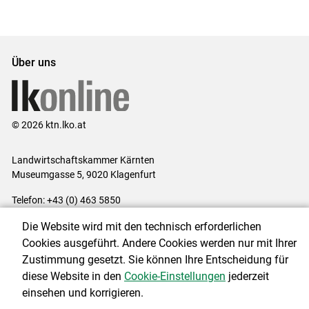
Set
vorigen
nächsten
Set
Set
Set
Über uns
© 2026 ktn.lko.at
Landwirtschaftskammer Kärnten
Museumgasse 5, 9020 Klagenfurt
Telefon: +43 (0) 463 5850
E-Mail:
office@lk-kaernten.at
Die Website wird mit den technisch erforderlichen
Impressum
|
Kontakt
|
Datenschutzerklärung
|
Barrierefreiheit
|
Cookies ausgeführt. Andere Cookies werden nur mit Ihrer
Cookie-Einstellungen
Zustimmung gesetzt. Sie können Ihre Entscheidung für
diese Website in den
Cookie-Einstellungen
jederzeit
einsehen und korrigieren.