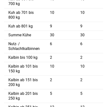
700 kg
Kuh ab 701 bis
10
10
7
800 kg
Kuh ab 801 kg
9
9
8
Summe Kühe
30
30
7
Nutz- /
6
6
5
Schlachtkalbinnen
Kalbin bis 100 kg
2
2
7
Kalbin ab 101 bis
10
10
1
150 kg
Kalbin ab 151 bis
2
2
1
200 kg
Kalbin ab 201 bis
5
5
2
250 kg