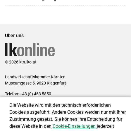
Über uns
© 2026 ktn.lko.at
Landwirtschaftskammer Kärnten
Museumgasse 5, 9020 Klagenfurt
Telefon: +43 (0) 463 5850
E-Mail:
office@lk-kaernten.at
Die Website wird mit den technisch erforderlichen
Impressum
|
Kontakt
|
Datenschutzerklärung
|
Barrierefreiheit
|
Cookies ausgeführt. Andere Cookies werden nur mit Ihrer
Cookie-Einstellungen
Zustimmung gesetzt. Sie können Ihre Entscheidung für
diese Website in den
Cookie-Einstellungen
jederzeit