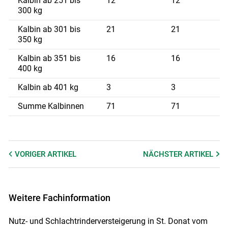
Kalbin ab 251 bis
12
12
2
300 kg
Kalbin ab 301 bis
21
21
3
350 kg
Kalbin ab 351 bis
16
16
3
400 kg
Kalbin ab 401 kg
3
3
4
Summe Kalbinnen
71
71
2
VORIGER
ARTIKEL
NÄCHSTER
ARTIKEL
Weitere Fachinformation
Nutz- und Schlachtrinderversteigerung in St. Donat vom