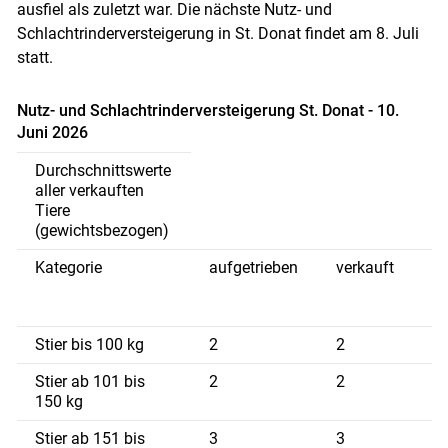
ausfiel als zuletzt war. Die nächste Nutz- und
Schlachtrinderversteigerung in St. Donat findet am 8. Juli
statt.
Skip to main content
Nutz- und Schlachtrinderversteigerung St. Donat - 10.
Juni 2026
Durchschnittswerte
aller verkauften
Tiere
(gewichtsbezogen)
Kategorie
aufgetrieben
verkauft
-
G
Stier bis 100 kg
2
2
8
Stier ab 101 bis
2
2
1
150 kg
Stier ab 151 bis
3
3
1