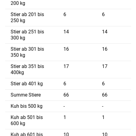
200 kg
Stier ab 201 bis
6
6
2
250 kg
Stier ab 251 bis
14
14
2
300 kg
Stier ab 301 bis
16
16
3
350 kg
Stier ab 351 bis
17
17
3
400kg
Stier ab 401 kg
6
6
4
Summe Stiere
66
66
3
Kuh bis 500 kg
-
-
-
Kuh ab 501 bis
1
1
5
600 kg
Kuh ab 601 bis
10
10
6