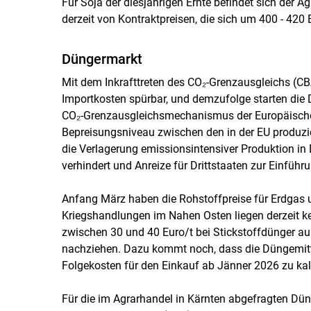
Für Soja der diesjährigen Ernte befindet sich der A
derzeit von Kontraktpreisen, die sich um 400 - 420 
Düngermarkt
Mit dem Inkrafttreten des CO₂-Grenzausgleichs (C
Importkosten spürbar, und demzufolge starten die
CO₂-Grenz­ausgleichsmechanismus der Europäischen
Bepreisungsniveau zwischen den in der EU produzie
die Verlagerung emissionsintensiver Produktion in
verhindert und Anreize für Drittstaaten zur Einfüh
Anfang März haben die Rohstoffpreise für Erdgas 
Kriegshandlungen im Nahen Osten liegen derzeit ke
zwischen 30 und 40 Euro/​t bei Stickstoffdünger 
nachziehen. Dazu kommt noch, dass die Düngemitt
Folgekosten für den Einkauf ab Jänner 2026 zu kal
Für die im Agrarhandel in Kärnten abgefragten Dünge