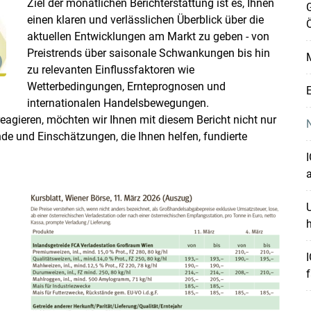
Ziel der monatlichen Berichterstattung ist es, Ihnen
G
einen klaren und verlässlichen Überblick über die
Ö
aktuellen Entwicklungen am Markt zu geben - von
Preistrends über saisonale Schwankungen bis hin
M
zu relevanten Einflussfaktoren wie
Wetterbedingungen, Ernteprognosen und
E
internationalen Handelsbewegungen.
eagieren, möchten wir Ihnen mit diesem Bericht nicht nur
de und Einschätzungen, die Ihnen helfen, fundierte
I
a
h
f