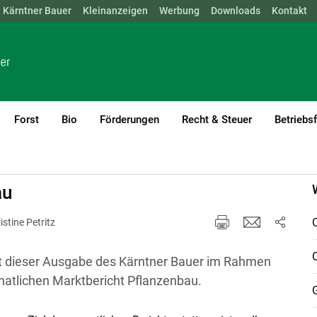
Kärntner Bauer
NÖ
OÖ
SBG
Kleinanzeigen
STMK
TIROL
Werbung
VBG
WIEN
Downloads
Kontakt
Forst
Bio
Förderungen
Recht & Steuer
Betriebs
au
istine Petritz
mit dieser Ausgabe des Kärntner Bauer im Rahmen
natlichen Marktbericht Pflanzenbau.
G