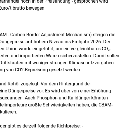
grarhandel noch in der Preisfindung - gesprochen wird
Euro/​t brutto bewegen.
BAM - Carbon Border Adjustment Mechanism) steigen die
 Düngepreise auf hohem Niveau ins Frühjahr 2026. Der
 Union wurde eingeführt, um ein vergleichbares CO₂-
rten und importierten Waren sicherzustellen. Damit sollen
 Drittstaaten mit weniger strengen Klimaschutzvorgaben
rung von CO2-Bepreisung gesetzt werden.
und Rohöl zugelegt. Vor dem Hintergrund der
ine Düngerpreise vor. Es wird aber von einer Erhöhung
ausgegangen. Auch Phosphor- und Kalidünger könnten
elimporteure größte Schwierigkeiten haben, die CBAM-
kulieren.
r gibt es derzeit folgende Richtpreise: ­