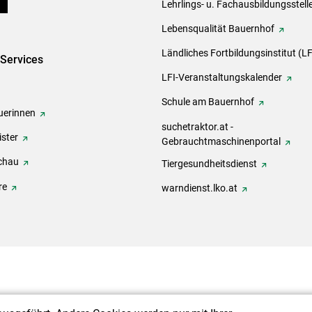
ds
Lehrlings- u. Fachausbildungsstell
Lebensqualität Bauernhof
Ländliches Fortbildungsinstitut (LF
-Services
LFI-Veranstaltungskalender
Schule am Bauernhof
erinnen
suchetraktor.at -
ster
Gebrauchtmaschinenportal
chau
Tiergesundheitsdienst
re
warndienst.lko.at