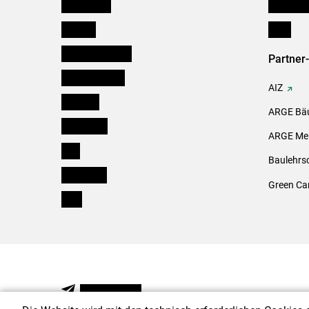
Burgenland
Downloa
Kärnten
Links
Niederösterreich
Partner
Oberösterreich
AIZ
Salzburg
ARGE Bäu
Steiermark
ARGE Mei
Tirol
Baulehrs
Vorarlberg
Green Ca
Wien
NEWSLETTER