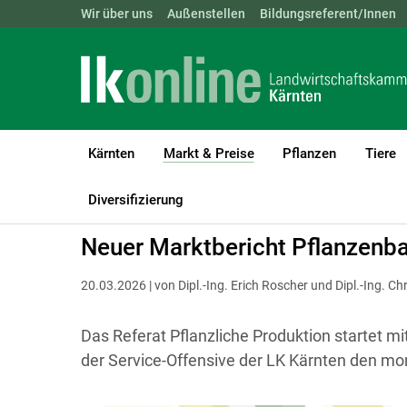
Landwirtschaftskammern:
Wir über uns
Außenstellen
ÖSTERREICH
Bildungsreferent/Innen
BGLD
KTN
Kärnten
Markt & Preise
Pflanzen
Tiere
(current)1
LK Kärnten
Markt & Preise
Getreide & Futtermittel
Diversifizierung
Neuer Marktbericht Pflanzenb
20.03.2026 | von Dipl.-Ing. Erich Roscher und Dipl.-Ing. Chr
Das Referat Pflanzliche Produktion startet 
der Service-Offensive der LK Kärnten den mo