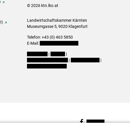
e
© 2026 ktn.lko.at
Landwirtschaftskammer Kärnten
I)
Museumgasse 5, 9020 Klagenfurt
Telefon: +43 (0) 463 5850
E-Mail:
office@lk-kaernten.at
Impressum
|
Kontakt
|
Datenschutzerklärung
|
Barrierefreiheit
|
Cookie-Einstellungen
Facebook