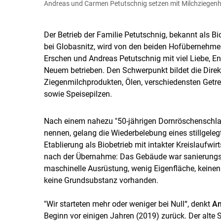
Andreas und Carmen Petutschnig setzen mit Milchziegen
Der Betrieb der Familie Petutschnig, bekannt als Bi
bei Globasnitz, wird von den beiden Hofübernehme
Erschen und Andreas Petutschnig mit viel Liebe, 
Neuem betrieben. Den Schwerpunkt bildet die Dire
Ziegenmilchprodukten, Ölen, verschiedensten Getr
sowie Speisepilzen.
Nach einem nahezu "50-jährigen Dornröschenschlaf"
nennen, gelang die Wiederbelebung eines stillgele
Etablierung als Biobetrieb mit intakter Kreislaufwi
nach der Übernahme: Das Gebäude war sanierungsb
maschinelle Ausrüstung, wenig Eigenfläche, keinen
keine Grundsubstanz vorhanden.
"Wir starteten mehr oder weniger bei Null“, denkt
An
Beginn vor einigen Jahren (2019) zurück. Der alte 