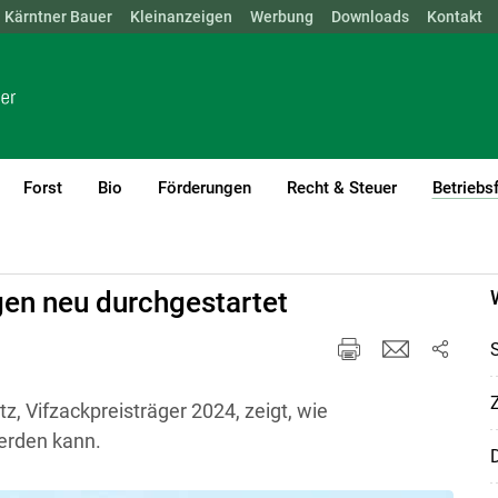
Kärntner Bauer
NÖ
OÖ
SBG
Kleinanzeigen
STMK
TIROL
Werbung
VBG
WIEN
Downloads
Kontakt
Forst
Bio
Förderungen
Recht & Steuer
Betriebs
gen neu durchgestartet
tz, Vifzackpreisträger 2024, zeigt, wie
erden kann.
D