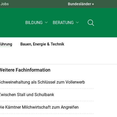
Jobs
Bundesländer +
QUICK LINKS +
BILDUNG
BERATUNG
führung
Bauen, Energie & Technik
(current)1
Weitere Fachinformation
Schweinehaltung als Schlüssel zum Vollerwerb
Zwischen Stall und Schulbank
ie Kärntner Milchwirtschaft zum Angreifen