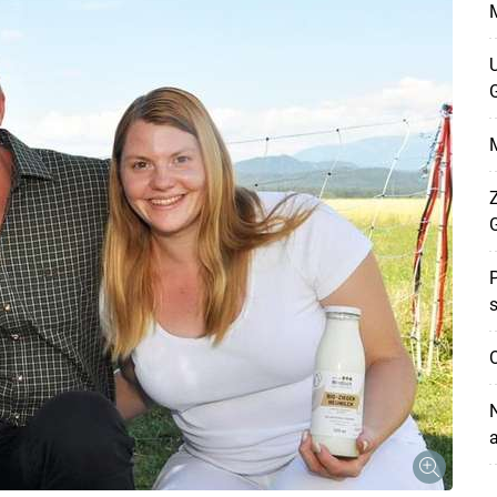
M
U
G
Z
P
s
O
N