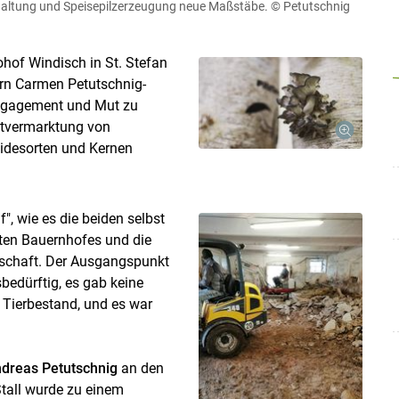
haltung und Speisepilzerzeugung neue Maßstäbe.
© Petutschnig
ohof Windisch in St. Stefan
rn Carmen Petutschnig-
Engagement und Mut zu
ktvermarktung von
eidesorten und Kernen
, wie es die beiden selbst
Skip to main content
gten Bauernhofes und die
rtschaft. Der Ausgangspunkt
edürftig, es gab keine
 Tierbestand, und es war
dreas Petutschnig
an den
Stall wurde zu einem