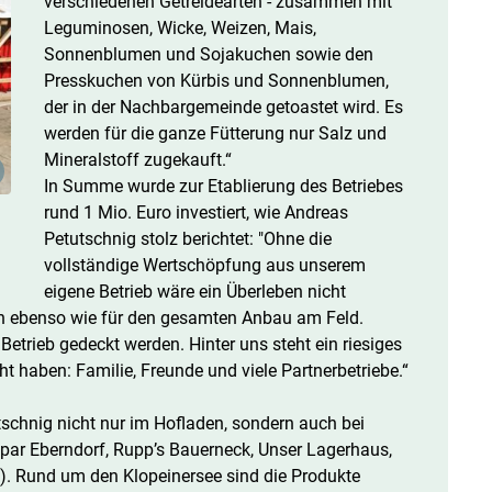
verschiedenen Getreidearten - zusammen mit
Leguminosen, Wicke, Weizen, Mais,
Sonnenblumen und Sojakuchen sowie den
Presskuchen von Kürbis und Sonnenblumen,
der in der Nachbargemeinde getoastet wird. Es
werden für die ganze Fütterung nur Salz und
Mineralstoff zugekauft.“
In Summe wurde zur Etablierung des Betriebes
rund 1 Mio. Euro investiert, wie Andreas
Petutschnig stolz berichtet: "Ohne die
vollständige Wertschöpfung aus unserem
eigene Betrieb wäre ein Überleben nicht
ilch ebenso wie für den gesamten Anbau am Feld.
etrieb gedeckt werden. Hinter uns steht ein riesiges
t haben: Familie, Freunde und viele Partnerbetriebe.“
tschnig nicht nur im Hofladen, sondern auch bei
par Eberndorf, Rupp’s Bauerneck, Unser Lagerhaus,
n). Rund um den Klopeinersee sind die Produkte