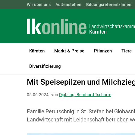
Landwirtschaftskammern:
Wir über uns
Außenstellen
ÖSTERREICH
Bildungsreferent/Innen
BGLD
KTN
Kärnten
Markt & Preise
Pflanzen
Tiere
LK Kärnten
Betriebsführung
Reportagen und Allgemeines
Diversifizierung
Mit Speisepilzen und Milchzie
05.06.2024 | von
Dipl.-Ing. Bernhard Tscharre
Familie Petutschnig in St. Stefan bei Globasni
Landwirtschaft mit Leidenschaft betrieben w