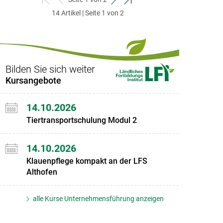
zum
zurück
weiter
zum
14 Artikel | Seite 1 von 2
ersten
zum
zum
letzten
Set
vorigen
nächsten
Set
Set
Set
Bilden Sie sich weiter
Kursangebote
14.10.2026
Tiertransportschulung Modul 2
14.10.2026
Klauenpflege kompakt an der LFS
Althofen
alle Kurse Unternehmensführung anzeigen