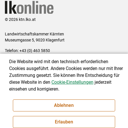
© 2026 ktn.lko.at
Landwirtschaftskammer Kärnten
Museumgasse 5, 9020 Klagenfurt
Telefon: +43 (0) 463 5850
E-Mail:
office@lk-kaernten.at
Die Website wird mit den technisch erforderlichen
Impressum
|
Kontakt
|
Datenschutzerklärung
|
Barrierefreiheit
|
Cookies ausgeführt. Andere Cookies werden nur mit Ihrer
Cookie-Einstellungen
Zustimmung gesetzt. Sie können Ihre Entscheidung für
diese Website in den
Cookie-Einstellungen
jederzeit
einsehen und korrigieren.
NEWSLETTER
Ablehnen
Erlauben