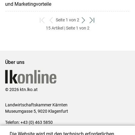
und Marketingvorteile
Seite 1 von 2
zum
zurück
weiter
zum
15 Artikel | Seite 1 von 2
ersten
zum
zum
letzten
Set
vorigen
nächsten
Set
Set
Set
Über uns
© 2026 ktn.lko.at
Landwirtschaftskammer Kärnten
Museumgasse 5, 9020 Klagenfurt
Telefon: +43 (0) 463 5850
E-Mail:
office@lk-kaernten.at
Die Website wird mit den technisch erforderlichen