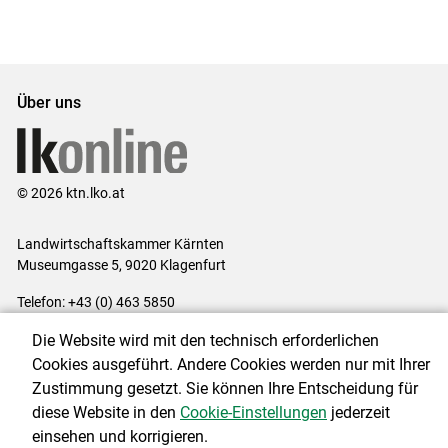
Set
vorigen
nächsten
Set
Set
Set
Über uns
© 2026 ktn.lko.at
Landwirtschaftskammer Kärnten
Museumgasse 5, 9020 Klagenfurt
Telefon: +43 (0) 463 5850
E-Mail:
office@lk-kaernten.at
Die Website wird mit den technisch erforderlichen
Impressum
|
Kontakt
|
Datenschutzerklärung
|
Barrierefreiheit
|
Cookies ausgeführt. Andere Cookies werden nur mit Ihrer
Cookie-Einstellungen
Zustimmung gesetzt. Sie können Ihre Entscheidung für
diese Website in den
Cookie-Einstellungen
jederzeit
einsehen und korrigieren.