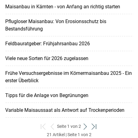
Maisanbau in Kärnten - von Anfang an richtig starten
Pflugloser Maisanbau: Von Erosionsschutz bis
Bestandsführung
Feldbauratgeber: Frühjahrsanbau 2026
Viele neue Sorten für 2026 zugelassen
Frühe Versuchsergebnisse im Körnermaisanbau 2025 - Ein
erster Überblick
Tipps für die Anlage von Begrünungen
Variable Maisaussaat als Antwort auf Trockenperioden
Seite 1 von 2
zum
zurück
weiter
zum
21 Artikel | Seite 1 von 2
ersten
zum
zum
letzten