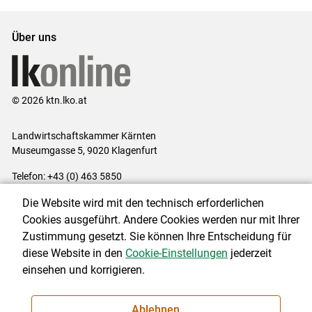
Über uns
© 2026 ktn.lko.at
Landwirtschaftskammer Kärnten
Museumgasse 5, 9020 Klagenfurt
Telefon: +43 (0) 463 5850
E-Mail:
office@lk-kaernten.at
Die Website wird mit den technisch erforderlichen
Impressum
|
Kontakt
|
Datenschutzerklärung
|
Barrierefreiheit
|
Cookies ausgeführt. Andere Cookies werden nur mit Ihrer
Cookie-Einstellungen
Zustimmung gesetzt. Sie können Ihre Entscheidung für
diese Website in den
Cookie-Einstellungen
jederzeit
einsehen und korrigieren.
NEWSLETTER
Ablehnen