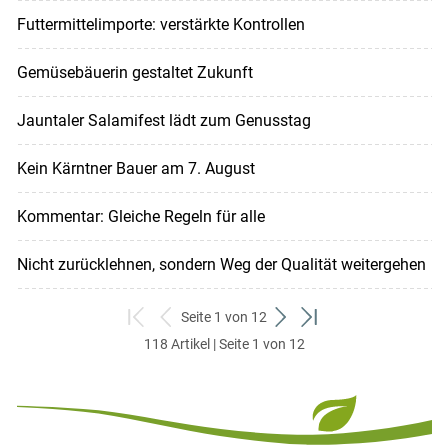
Futtermittelimporte: verstärkte Kontrollen
Gemüsebäuerin gestaltet Zukunft
Jauntaler Salamifest lädt zum Genusstag
Kein Kärntner Bauer am 7. August
Kommentar: Gleiche Regeln für alle
Nicht zurücklehnen, sondern Weg der Qualität weitergehen
Seite 1 von 12
zum
zurück
weiter
zum
118 Artikel | Seite 1 von 12
ersten
zum
zum
letzten
Set
vorigen
nächsten
Set
Set
Set