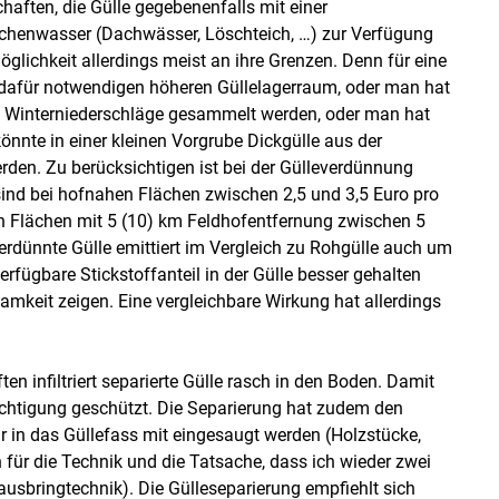
haften, die Gülle gegebenenfalls mit einer
henwasser (Dachwässer, Löschteich, …) zur Verfügung
glichkeit allerdings meist an ihre Grenzen. Denn für eine
 dafür notwendigen höheren Güllelagerraum, oder man hat
ie Winterniederschläge gesammelt werden, oder man hat
nnte in einer kleinen Vorgrube Dickgülle aus der
den. Zu berücksichtigen ist bei der Gülleverdünnung
ind bei hofnahen Flächen zwischen 2,5 und 3,5 Euro pro
n Flächen mit 5 (10) km Feldhofentfernung zwischen 5
verdünnte Gülle emittiert im Vergleich zu Rohgülle auch um
ügbare Stickstoffanteil in der Gülle besser gehalten
amkeit zeigen. Eine vergleichbare Wirkung hat allerdings
en infiltriert separierte Gülle rasch in den Boden. Damit
üchtigung geschützt. Die Separierung hat zudem den
r in das Güllefass mit eingesaugt werden (Holzstücke,
en für die Technik und die Tatsache, dass ich wieder zwei
usbringtechnik). Die Gülleseparierung empfiehlt sich