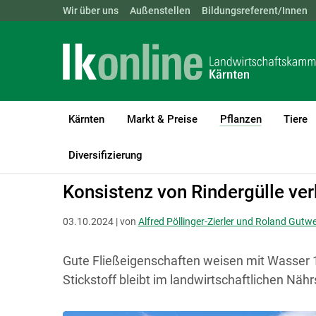
Landwirtschaftskammern:
Wir über uns
Außenstellen
ÖSTERREICH
Bildungsreferent/Innen
BGLD
KTN
Kärnten
Markt & Preise
Pflanzen
Tiere
(current)1
LK Kärnten
Pflanzen
Ackerkulturen
Diversifizierung
Konsistenz von Rindergülle ve
03.10.2024 | von
Alfred Pöllinger-Zierler und Roland Gutw
Gute Fließeigenschaften weisen mit Wasser 1 
Stickstoff bleibt im landwirtschaftlichen Nährs