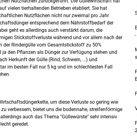
lichen Nutzflächen zurückgeführt. Die Güllewirtschaft hat
f vielen tierhaltenden Betrieben etabliert. Sie hat
schaftlichen Nutzflächen nicht nur zweimal pro Jahr
schaftsdünger entsprechend dem Nährstoffbedarf der
ei geht es allerdings auch verstärkt darum, die
-
rmigen Stickstoffverluste während und vor allem nach der
in der Rindergülle vom Gesamtstickstoff zu 50%
M
ll ja den Pflanzen als Dünger zur Verfügung stehen und
s
ach Herkunft der Gülle (Rind, Schwein, …) und
ar im besten Fall nur 5 kg und im schlechtesten Fall
P
ehen.
Skip to main content
rtschaftsdüngerkette, um diese Verluste so gering wie
V
 zu verbessern, bietet uns die bodennahe, streifenförmige
llerdings auch das Thema "Güllewürste" sehr intensiv
lecht geredet.
2