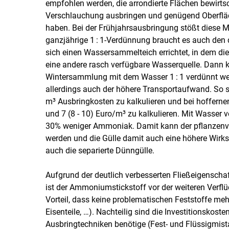
empfohlen werden, die arrondierte Flächen bewirtsc
Verschlauchung ausbringen und genügend Oberfläc
haben. Bei der Frühjahrsausbringung stößt diese Mö
ganzjährige 1 : 1-Verdünnung braucht es auch den
sich einen Wassersammelteich errichtet, in dem d
eine andere rasch verfügbare Wasserquelle. Dann kö
Wintersammlung mit dem Wasser 1 : 1 verdünnt wer
allerdings auch der höhere Transportaufwand. So s
m³ Ausbringkosten zu kalkulieren und bei hofferne
und 7 (8 - 10) Euro/​m³ zu kalkulieren. Mit Wasser 
30% weniger Ammoniak. Damit kann der pflanzenverf
werden und die Gülle damit auch eine höhere Wirks
auch die separierte Dünngülle.
Aufgrund der deutlich verbesserten Fließeigenschaft
ist der Ammoniumstickstoff vor der weiteren Verfl
Vorteil, dass keine problematischen Feststoffe meh
Eisenteile, …). Nachteilig sind die Investitionskost
Ausbringtechniken benötige (Fest- und Flüssigmista