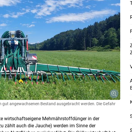
T
Z
V
A
B
K
en gut angewachsenen Bestand ausgebracht werden. Die Gefahr
te wirtschaftseigene Mehrnährstoffdünger in der
zu zählt auch die Jauche) werden im Sinne der
S