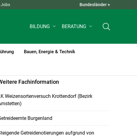
Jobs
Bundesländer +
QUICK LINKS +
BILDUNG
BERATUNG
führung
Bauen, Energie & Technik
Weitere Fachinformation
K Weizensortenversuch Krottendorf (Bezirk
Amstetten)
etreideernte Burgenland
teigende Getreidenotierungen aufgrund von