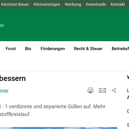
Kärntner Bauer
NÖ
OÖ
SBG
Kleinanzeigen
STMK
TIROL
Werbung
VBG
WIEN
Downloads
Kontakt
Forst
Bio
Förderungen
Recht & Steuer
Betriebs
rbessern
L
enger
: 1 verdünnte und separierte Güllen auf. Mehr
G
toffkreislauf.
S