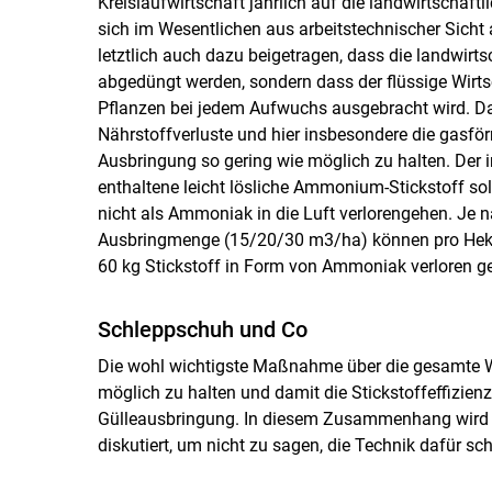
Kreislaufwirtschaft jährlich auf die landwirtschaft
sich im Wesentlichen aus arbeitstechnischer Sicht au
letztlich auch dazu beigetragen, dass die landwirt
abgedüngt werden, sondern dass der flüssige Wirt
Pflanzen bei jedem Aufwuchs ausgebracht wird. Dab
Nährstoffverluste und hier insbesondere die gasfö
Ausbringung so gering wie möglich zu halten. Der 
enthaltene leicht lösliche Ammonium-Stickstoff so
nicht als Ammoniak in die Luft verlorengehen. Je n
Ausbringmenge (15/​20/​30 m3/​ha) können pro Hekt
60 kg Stickstoff in Form von Ammoniak verloren g
Schleppschuh und Co
Die wohl wichtigste Maßnahme über die gesamte Wi
möglich zu halten und damit die Stickstoffeffizienz
Gülleausbringung. In diesem Zusammenhang wird a
diskutiert, um nicht zu sagen, die Technik dafür sch