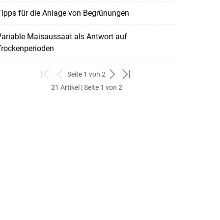
ipps für die Anlage von Begrünungen
ariable Maisaussaat als Antwort auf
Trockenperioden
Seite 1 von 2
zum
zurück
weiter
zum
21 Artikel | Seite 1 von 2
ersten
zum
zum
letzten
Set
vorigen
nächsten
Set
Set
Set