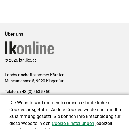
Über uns
© 2026 ktn.lko.at
Landwirtschaftskammer Kärnten
Museumgasse 5, 9020 Klagenfurt
Telefon: +43 (0) 463 5850
E-Mail:
office@lk-kaernten.at
Die Website wird mit den technisch erforderlichen
Impressum
|
Kontakt
|
Datenschutzerklärung
|
Barrierefreiheit
|
Cookies ausgeführt. Andere Cookies werden nur mit Ihrer
Cookie-Einstellungen
Zustimmung gesetzt. Sie können Ihre Entscheidung für
diese Website in den
Cookie-Einstellungen
jederzeit