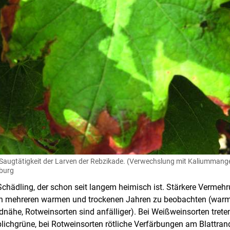
Saugtätigkeit der Larven der Rebzikade. (Verwechslung mit Kaliummange
burg
 Schädling, der schon seit langem heimisch ist. Stärkere Vermeh
on mehreren warmen und trockenen Jahren zu beobachten (warm
nähe, Rotweinsorten sind anfälliger). Bei Weißweinsorten tre
lichgrüne, bei Rotweinsorten rötliche Verfärbungen am Blattrand