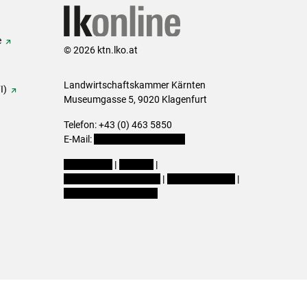
e
© 2026 ktn.lko.at
Landwirtschaftskammer Kärnten
I)
Museumgasse 5, 9020 Klagenfurt
Telefon: +43 (0) 463 5850
E-Mail:
office@lk-kaernten.at
Impressum
|
Kontakt
|
Datenschutzerklärung
|
Barrierefreiheit
|
Cookie-Einstellungen