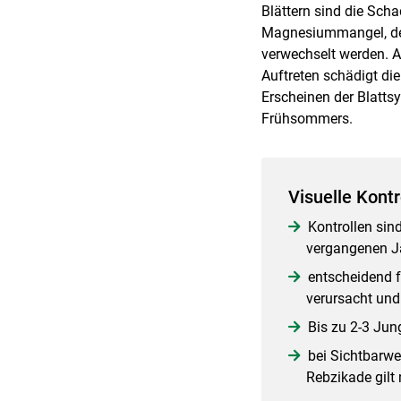
Blättern sind die Sc
Magnesiummangel, der 
verwechselt werden. Au
Auftreten schädigt di
Erscheinen der Blatts
Frühsommers.
Visuelle Kontr
Kontrollen sin
vergangenen Ja
entscheidend f
verursacht und
Bis zu 2-3 Jun
bei Sichtbarwe
Rebzikade gilt