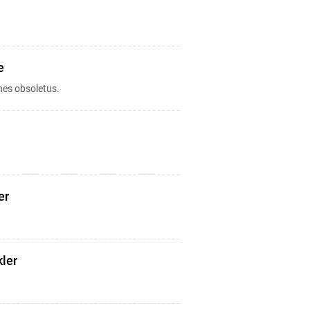
e
hes obsoletus.
er
ler