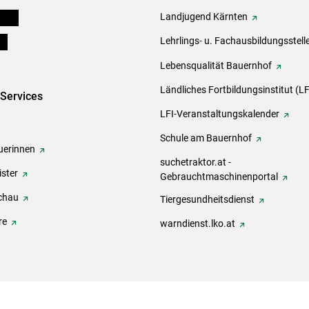
eigen
Landjugend Kärnten
ds
Lehrlings- u. Fachausbildungsstell
Lebensqualität Bauernhof
Ländliches Fortbildungsinstitut (LF
-Services
LFI-Veranstaltungskalender
Schule am Bauernhof
erinnen
suchetraktor.at -
ster
Gebrauchtmaschinenportal
chau
Tiergesundheitsdienst
re
warndienst.lko.at