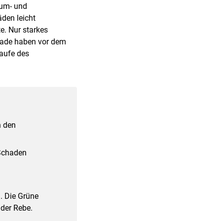
ium- und
den leicht
e. Nur starkes
ikade haben vor dem
Laufe des
n den
 Schaden
. Die Grüne
 der Rebe.