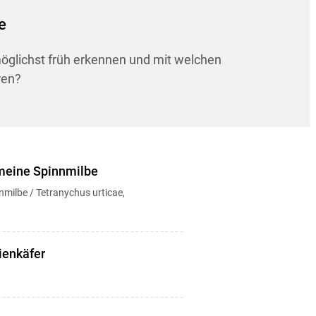
e
möglichst früh erkennen und mit welchen
ren?
emeine Spinnmilbe
ilbe / Tetranychus urticae,
ienkäfer