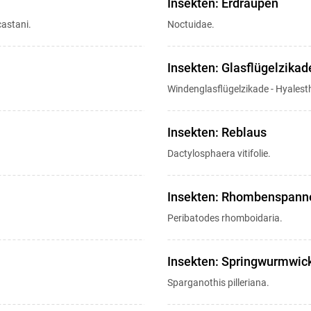
Insekten: Erdraupen
astani.
Noctuidae.
Insekten: Glasflügelzikad
Windenglasflügelzikade - Hyalest
Insekten: Reblaus
Dactylosphaera vitifolie.
Insekten: Rhombenspann
Peribatodes rhomboidaria.
Insekten: Springwurmwick
Sparganothis pilleriana.