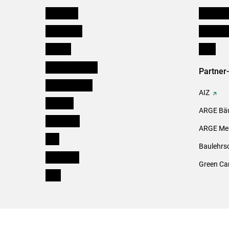
Österreich
Kleinanz
Burgenland
Downloa
Kärnten
Links
Niederösterreich
Partner
Oberösterreich
AIZ
Salzburg
ARGE Bäu
Steiermark
ARGE Mei
Tirol
Baulehrs
Vorarlberg
Green Ca
Wien