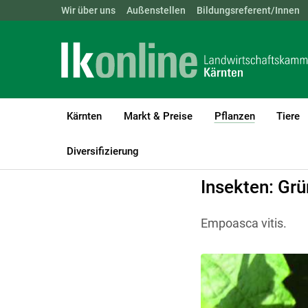
Landwirtschaftskammern:
Wir über uns
Außenstellen
ÖSTERREICH
Bildungsreferent/Innen
BGLD
KTN
Kärnten
Markt & Preise
Pflanzen
Tiere
(current)1
LK Kärnten
Pflanzen
Weinbau
Hinweise zur Bekämpfung wi
Diversifizierung
Insekten: Gr
Empoasca vitis.