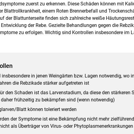
hadsymptome zuerst zu erkennen. Diese Schäden können mit Kal
Blattrollkrankheit, einem Roten Brennerbefall und Trockenschä
f der Blattunterseite finden sich zahlreiche weiße Häutungsrest
Skip to main content
e Entwicklung der Rebe. Gezielte Behandlungen gegen die Rebz
ymptome zu erfolgen. Wichtig sind Kontrollen insbesondere im 
ollen
d insbesondere in jenen Weingärten bzw. Lagen notwendig, wo i
hren die Rebzikade stärker aufgetreten ist
ür den Schaden ist das Larvenstadium, da diese den stärkeren
 daher frühzeitig zu bekämpfen sind (wenn notwendig)
glarven/Blatt können toleriert werden
rden der Symptome ist eine Bekämpfung nicht mehr zielführend
 nicht als Überträger von Virus- oder Phytoplasmenerkrankungen