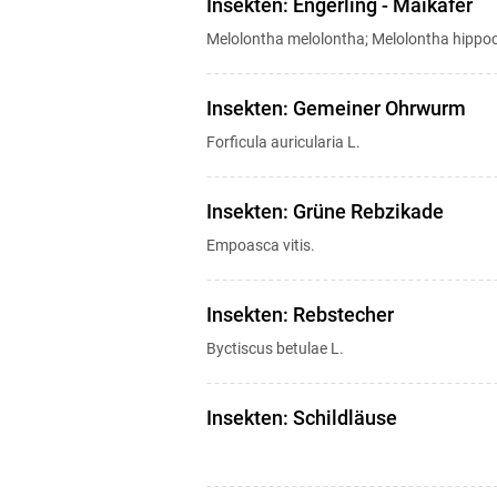
Insekten: Engerling - Maikäfer
Melolontha melolontha; Melolontha hippoc
Insekten: Gemeiner Ohrwurm
Forficula auricularia L.
Insekten: Grüne Rebzikade
Empoasca vitis.
Insekten: Rebstecher
Byctiscus betulae L.
Insekten: Schildläuse