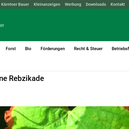
Kärntner Bauer
NÖ
OÖ
SBG
Kleinanzeigen
STMK
TIROL
Werbung
VBG
WIEN
Downloads
Kontakt
Forst
Bio
Förderungen
Recht & Steuer
Betriebs
chtiger Schädlinge
üne Rebzikade