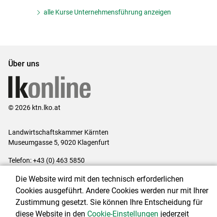
alle Kurse Unternehmensführung anzeigen
Über uns
© 2026 ktn.lko.at
Landwirtschaftskammer Kärnten
Museumgasse 5, 9020 Klagenfurt
Telefon: +43 (0) 463 5850
E-Mail:
office@lk-kaernten.at
Die Website wird mit den technisch erforderlichen
Impressum
|
Kontakt
|
Datenschutzerklärung
|
Barrierefreiheit
|
Cookies ausgeführt. Andere Cookies werden nur mit Ihrer
Cookie-Einstellungen
Zustimmung gesetzt. Sie können Ihre Entscheidung für
diese Website in den
Cookie-Einstellungen
jederzeit