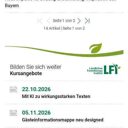
Bayern
Seite 1 von 2
zum
zurück
weiter
zum
14 Artikel | Seite 1 von 2
ersten
zum
zum
letzten
Set
vorigen
nächsten
Set
Set
Set
Bilden Sie sich weiter
Kursangebote
22.10.2026
Mit KI zu wirkungsstarken Texten
05.11.2026
Gästeinformationsmappe neu designed