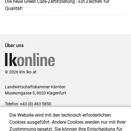
Die neue Green Care-Zertifizierung - Ein Zeichen für
Qualität!
Über uns
© 2026 ktn.lko.at
Landwirtschaftskammer Kärnten
Museumgasse 5, 9020 Klagenfurt
Telefon: +43 (0) 463 5850
E-Mail:
office@lk-kaernten.at
Die Website wird mit den technisch erforderlichen
Impressum
|
Kontakt
|
Datenschutzerklärung
|
Barrierefreiheit
|
Cookies ausgeführt. Andere Cookies werden nur mit Ihrer
Cookie-Einstellungen
Zustimmung gesetzt. Sie können Ihre Entscheidung für