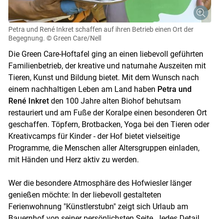
Petra und René Inkret schaffen auf ihren Betrieb einen Ort der
Begegnung.
© Green Care/Nell
Skip to main content
Die Green Care-Hoftafel ging an einen liebevoll geführten
Familienbetrieb, der kreative und naturnahe Auszeiten mit
Tieren, Kunst und Bildung bietet. Mit dem Wunsch nach
einem nachhaltigen Leben am Land haben
Petra und
René Inkret
den 100 Jahre alten Biohof behutsam
restauriert und am Fuße der Koralpe einen besonderen Ort
geschaffen. Töpfern, Brotbacken, Yoga bei den Tieren oder
Kreativcamps für Kinder - der Hof bietet vielseitige
Programme, die Menschen aller Altersgruppen einladen,
mit Händen und Herz aktiv zu werden.
Wer die besondere Atmosphäre des Hofwiesler länger
genießen möchte: In der liebevoll gestalteten
Ferienwohnung "Künstlerstubn" zeigt sich Urlaub am
Bauernhof von seiner persönlichsten Seite. Jedes Detail