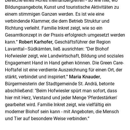
Bereiche eines Hofes ineinandergreifen - so wie hier, wo
Bildungsangebote, Kunst und touristische Aktivitäten zu
einem stimmigen Ganzen werden. Es ist wie eine
verbindende Klammer, die dem Betrieb Struktur und
Richtung verleiht. Familie Inkret zeigt, wie so ein
Gesamtkonzept in der Praxis erfolgreich umgesetzt werden
kann.“
Robert Karhofer,
Geschäftsführer der Region
Lavanttal–Südkärnten, ließ ausrichten: "Der Biohof
Hofwiesler zeigt, wie Landwirtschaft, Bildung und soziales
Engagement Hand in Hand gehen können. Die Green Care-
Hoftafel ist eine verdiente Auszeichnung für einen Ort, der
stärkt, verbindet und inspiriert.“
Maria Knauder
,
Bürgermeisterin der Stadtgemeinde St. Andrä, betonte
abschließend: "Beim Hofwiesler spürt man sofort, dass
hier mit Herz, Verstand und jeder Menge 'Pferdestärken'
gearbeitet wird. Familie Inkret zeigt, wie vielfältig ein
moderner Biohof sein kann - mit Angeboten, die Mensch
und Tier auf besondere Weise verbinden.“